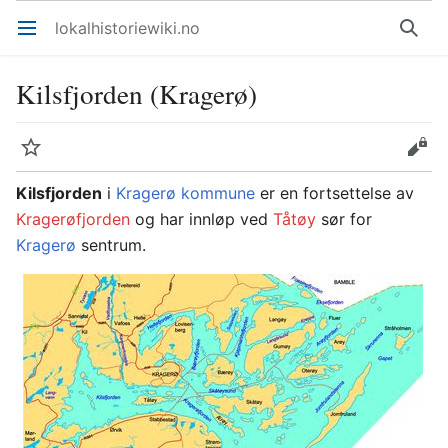
lokalhistoriewiki.no
Åpne hovedmenyen
Søk
Kilsfjorden (Kragerø)
Overvåk
Rediger
Kilsfjorden
i
Kragerø kommune
er en fortsettelse av
Kragerøfjorden
og har innløp ved
Tåtøy
sør for
Kragerø
sentrum.