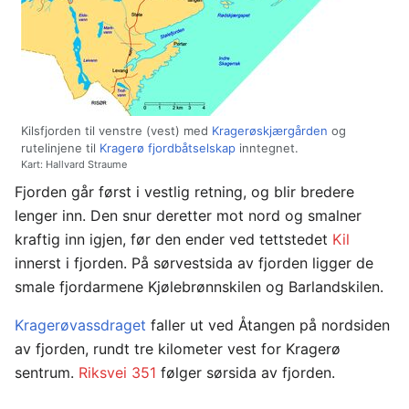
Kilsfjorden til venstre (vest) med
Kragerøskjærgården
og
rutelinjene til
Kragerø fjordbåtselskap
inntegnet.
Kart: Hallvard Straume
Fjorden går først i vestlig retning, og blir bredere
lenger inn. Den snur deretter mot nord og smalner
kraftig inn igjen, før den ender ved tettstedet
Kil
innerst i fjorden. På sørvestsida av fjorden ligger de
smale fjordarmene Kjølebrønnskilen og Barlandskilen.
Kragerøvassdraget
faller ut ved Åtangen på nordsiden
av fjorden, rundt tre kilometer vest for Kragerø
sentrum.
Riksvei 351
følger sørsida av fjorden.