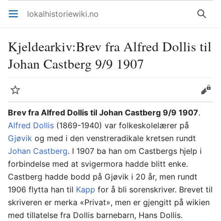
lokalhistoriewiki.no
Åpne hovedmenyen
Søk
Kjeldearkiv
:
Brev fra Alfred Dollis til
Johan Castberg 9/9 1907
Overvåk
Rediger
Brev fra Alfred Dollis til Johan Castberg 9/9 1907
.
Alfred Dollis
(1869-1940) var folkeskolelærer på
Gjøvik
og med i den venstreradikale kretsen rundt
Johan Castberg
. I 1907 ba han om Castbergs hjelp i
forbindelse med at svigermora hadde blitt enke.
Castberg hadde bodd på Gjøvik i 20 år, men rundt
1906 flytta han til
Kapp
for å bli sorenskriver. Brevet til
skriveren er merka «Privat», men er gjengitt på wikien
med tillatelse fra Dollis barnebarn, Hans Dollis.