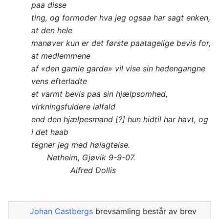
paa disse
ting, og formoder hva jeg ogsaa har sagt enken,
at den hele
manøver kun er det første paatagelige bevis for,
at medlemmene
af «den gamle garde» vil vise sin hedengangne
vens efterladte
et varmt bevis paa sin hjælpsomhed,
virkningsfuldere ialfald
end den hjælpesmand [?] hun hidtil har havt, og
i det haab
tegner jeg med høiagtelse.
Netheim, Gjøvik 9-9-07.
Alfred Dollis
Johan Castbergs
brevsamling består av brev