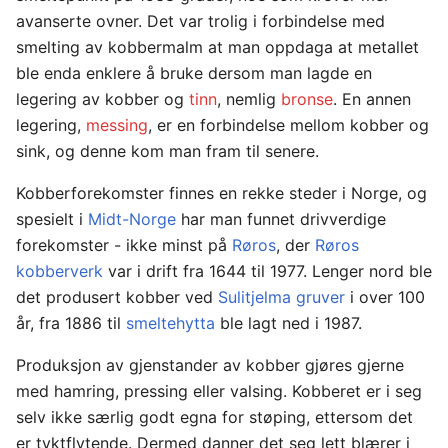
avanserte ovner. Det var trolig i forbindelse med
smelting av kobbermalm at man oppdaga at metallet
ble enda enklere å bruke dersom man lagde en
legering av kobber og
tinn
, nemlig
bronse
. En annen
legering,
messing
, er en forbindelse mellom kobber og
sink, og denne kom man fram til senere.
Kobberforekomster finnes en rekke steder i Norge, og
spesielt i
Midt-Norge
har man funnet drivverdige
forekomster - ikke minst på
Røros
, der
Røros
kobberverk
var i drift fra 1644 til 1977. Lenger nord ble
det produsert kobber ved
Sulitjelma gruver
i over 100
år, fra 1886 til
smeltehytta
ble lagt ned i 1987.
Produksjon av gjenstander av kobber gjøres gjerne
med hamring, pressing eller valsing. Kobberet er i seg
selv ikke særlig godt egna for støping, ettersom det
er tyktflytende. Dermed danner det seg lett blærer i