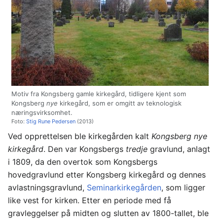
Motiv fra Kongsberg gamle kirkegård, tidligere kjent som
Kongsberg
nye
kirkegård, som er omgitt av teknologisk
næringsvirksomhet.
Foto:
Stig Rune Pedersen
(2013)
Ved opprettelsen ble kirkegården kalt
Kongsberg nye
kirkegård
. Den var Kongsbergs
tredje
gravlund, anlagt
i 1809, da den overtok som Kongsbergs
hovedgravlund etter Kongsberg kirkegård og dennes
avlastningsgravlund,
Seminarkirkegården
, som ligger
like vest for kirken. Etter en periode med få
gravleggelser på midten og slutten av 1800-tallet, ble