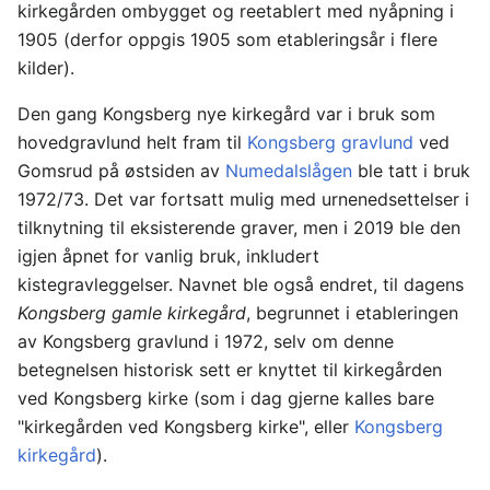
kirkegården ombygget og reetablert med nyåpning i
1905 (derfor oppgis 1905 som etableringsår i flere
kilder).
Den gang Kongsberg nye kirkegård var i bruk som
hovedgravlund helt fram til
Kongsberg gravlund
ved
Gomsrud på østsiden av
Numedalslågen
ble tatt i bruk
1972/73. Det var fortsatt mulig med urnenedsettelser i
tilknytning til eksisterende graver, men i 2019 ble den
igjen åpnet for vanlig bruk, inkludert
kistegravleggelser. Navnet ble også endret, til dagens
Kongsberg gamle kirkegård
, begrunnet i etableringen
av Kongsberg gravlund i 1972, selv om denne
betegnelsen historisk sett er knyttet til kirkegården
ved Kongsberg kirke (som i dag gjerne kalles bare
"kirkegården ved Kongsberg kirke", eller
Kongsberg
kirkegård
).