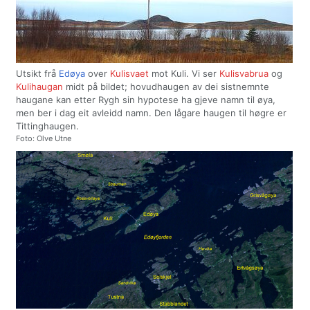
Utsikt frå
Edøya
over
Kulisvaet
mot Kuli. Vi ser
Kulisvabrua
og
Kulihaugan
midt på bildet; hovudhaugen av dei sistnemnte
haugane kan etter Rygh sin hypotese ha gjeve namn til øya,
men ber i dag eit avleidd namn. Den lågare haugen til høgre er
Tittinghaugen.
Foto: Olve Utne