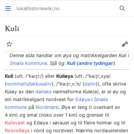
lokalhistoriewiki.no
Åpne hovedmenyen
Søk
Kuli
Overvåk
Rediger
Denne sida handlar om øya og matrikkelgarden Kuli i
Smøla kommune
. Sjå òg:
Kuli (andre tydingar)
.
Kuli
(utt. /"kʉ:ɽi:/) eller
Kuliøya
(utt. /"kʉ:ɽi:ˌʌya/
(
nominativ
/
akkusativ
), /"kʉ:ɽi:ˌʌ:’n/ (
dativ
)), ofte skrive
Kuløy
av den
danske
namneforma
Kulø(e)
, er ei øy og
ein matrikkelgard nordvest for
Edøya
i
Smøla
kommune
på
Nordmøre
. Øya er lang (i overkant av
4 km) og smal (noko over 1 km) og grensar til
Kulisvaet
og Edøya i søraust og til fleire holmar og til
Rosvolløya
i nord og nordvest. Nærme nordaustenden