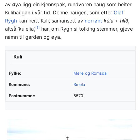
av øya ligg ein kjennspak, rundvoren haug som heiter
Kulihaugan i vår tid. Denne haugen, som etter
Olaf
Rygh
kan heitt Kuli, samansett av
norrønt
kúla
+
hlíð
,
[1]
altså ‘kulelia’,
har, om Rygh si tolking stemmer, gjeve
namn til garden og øya.
Kuli
Fylke:
Møre og Romsdal
Kommune:
Smøla
Postnummer:
6570