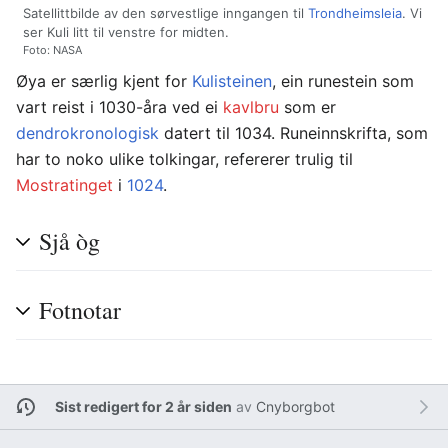
Satellittbilde av den sørvestlige inngangen til
Trondheimsleia
. Vi
ser Kuli litt til venstre for midten.
Foto: NASA
Øya er særlig kjent for
Kulisteinen
, ein runestein som
vart reist i 1030-åra ved ei
kavlbru
som er
dendrokronologisk
datert til 1034. Runeinnskrifta, som
har to noko ulike tolkingar, refererer trulig til
Mostratinget
i
1024
.
Sjå òg
Fotnotar
Sist redigert for 2 år siden
av
Cnyborgbot