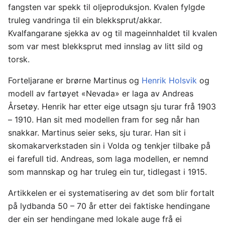
fangsten var spekk til oljeproduksjon. Kvalen fylgde
truleg vandringa til ein blekksprut/akkar.
Kvalfangarane sjekka av og til mageinnhaldet til kvalen
som var mest blekksprut med innslag av litt sild og
torsk.
Forteljarane er brørne Martinus og
Henrik Holsvik
og
modell av fartøyet «Nevada» er laga av Andreas
Årsetøy. Henrik har etter eige utsagn sju turar frå 1903
– 1910. Han sit med modellen fram for seg når han
snakkar. Martinus seier seks, sju turar. Han sit i
skomakarverkstaden sin i Volda og tenkjer tilbake på
ei farefull tid. Andreas, som laga modellen, er nemnd
som mannskap og har truleg ein tur, tidlegast i 1915.
Artikkelen er ei systematisering av det som blir fortalt
på lydbanda 50 – 70 år etter dei faktiske hendingane
der ein ser hendingane med lokale auge frå ei