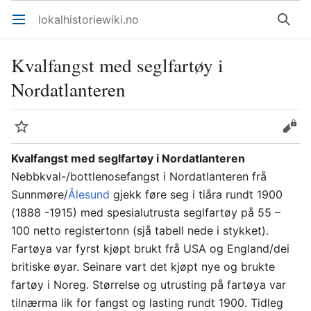
lokalhistoriewiki.no
Åpne hovedmenyen
Søk
Kvalfangst med seglfartøy i
Nordatlanteren
Overvåk
Rediger
Kvalfangst med seglfartøy i Nordatlanteren
Nebbkval-/bottlenosefangst i Nordatlanteren frå
Sunnmøre/
Ålesund
gjekk føre seg i tiåra rundt 1900
(1888 -1915) med spesialutrusta seglfartøy på 55 –
100 netto registertonn (sjå tabell nede i stykket).
Fartøya var fyrst kjøpt brukt frå USA og England/dei
britiske øyar. Seinare vart det kjøpt nye og brukte
fartøy i Noreg. Størrelse og utrusting på fartøya var
tilnærma lik for fangst og lasting rundt 1900. Tidleg