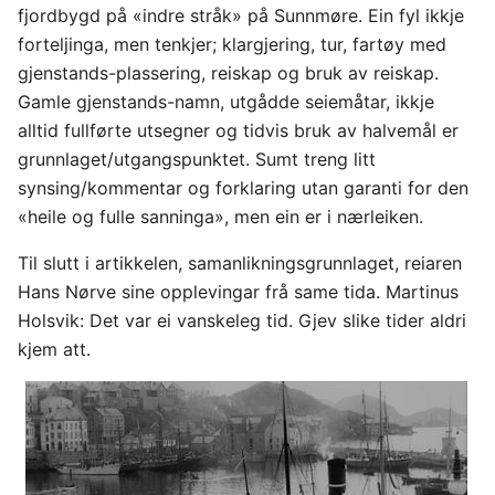
fjordbygd på «indre stråk» på Sunnmøre. Ein fyl ikkje
forteljinga, men tenkjer; klargjering, tur, fartøy med
gjenstands-plassering, reiskap og bruk av reiskap.
Gamle gjenstands-namn, utgådde seiemåtar, ikkje
alltid fullførte utsegner og tidvis bruk av halvemål er
grunnlaget/utgangspunktet. Sumt treng litt
synsing/kommentar og forklaring utan garanti for den
«heile og fulle sanninga», men ein er i nærleiken.
Til slutt i artikkelen, samanlikningsgrunnlaget, reiaren
Hans Nørve sine opplevingar frå same tida. Martinus
Holsvik: Det var ei vanskeleg tid. Gjev slike tider aldri
kjem att.