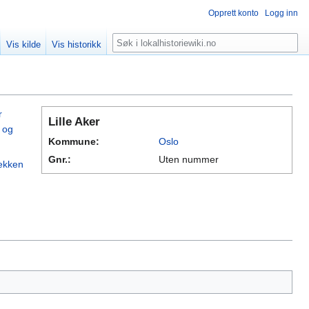
Opprett konto
Logg inn
Søk
Vis kilde
Vis historikk
r
Lille Aker
 og
Kommune:
Oslo
Gnr.:
Uten nummer
bekken