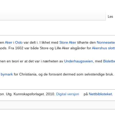
Les
den
Aker
i
Oslo
var delt i. I likhet med
Store Aker
tilhørte den
Nonnesete
gods. Fra 1602 var både Store og Lille Aker alsgårder for
Akershus slott
 men en teori er at det var i nærheten av
Underhaugsveien
, med
Bislet
l
bymark
for Christiania, og de forsvant dermed som selvstendige bruk.
kon
. Utg. Kunnskapsforlaget. 2010.
Digital versjon
på
Nettbiblioteket
.