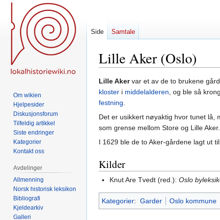
Side
Samtale
Lille Aker (Oslo)
Hopp
Hopp
Lille Aker
var et av de to brukene går
til
til
kloster
i
middelalderen
, og ble så kron
Om wikien
navigering
søk
festning
.
Hjelpesider
Diskusjonsforum
Det er usikkert nøyaktig hvor tunet lå,
Tilfeldig artikkel
som grense mellom Store og Lille Aker.
Siste endringer
I 1629 ble de to Aker-gårdene lagt ut ti
Kategorier
Kontakt oss
Kilder
Avdelinger
Knut Are Tvedt (red.):
Oslo byleksi
Allmenning
Norsk historisk leksikon
Bibliografi
Kategorier
:
Garder
Oslo kommune
Kjeldearkiv
Galleri