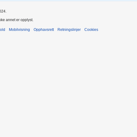
024.
kke annet er opplyst.
old
Mobilvisning
Opphavsrett
Retningslinjer
Cookies