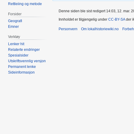
Rettleiing og metode
Denne siden ble sist redigert 14:03, 12. mar. 2
Forsider
Innholdet er tilgjengelig under
CC-BY-SA
der i
Geografi
Emner
Personvern
Om lokalhistoriewiki.no
Forbeh
Verktøy
Lenker hit
Relaterte endringer
Spesialsider
Utskriftsvennlig versjon
Permanent lenke
Sideinformasjon