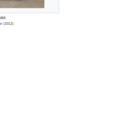
det.
ar
(2012).