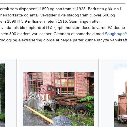
ok som disponent i 1890 og satt fram til 1928. Bedriften gikk inn i
n fortsatte og antall vevstoler økte stadog fram til over 500 og
er i 1899 til 3,9 millioner meter i 1916. Stemningen etter
tivt, da folk ble oppfordret til å kjøpte norskproduserte varer. På denne
 nesten 300 av dem var kvinner. Gjennom et samarbeid med
Saugbrugsf
nologi og elektrifisering gjorde at begge parter kunne utnytte vannkraf