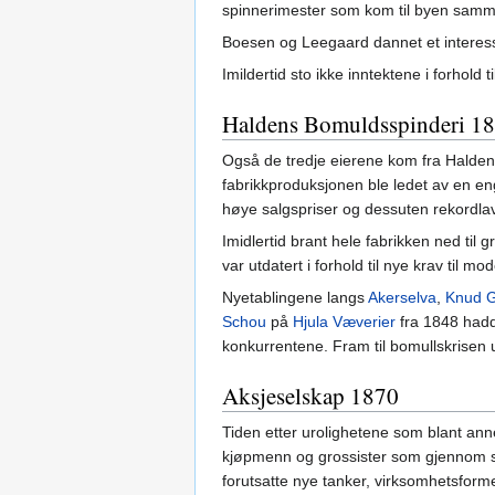
spinnerimester som kom til byen samm
Boesen og Leegaard dannet et interess
Imildertid sto ikke inntektene i forhold 
Haldens Bomuldsspinderi 1
Også de tredje eierene kom fra Halde
fabrikkproduksjonen ble ledet av en en
høye salgspriser og dessuten rekordlav
Imidlertid brant hele fabrikken ned til
var utdatert i forhold til nye krav til 
Nyetablingene langs
Akerselva
,
Knud 
Schou
på
Hjula Væverier
fra 1848 hadde
konkurrentene. Fram til bomullskrisen
Aksjeselskap 1870
Tiden etter urolighetene som blant an
kjøpmenn og grossister som gjennom sin
forutsatte nye tanker, virksomhetsform