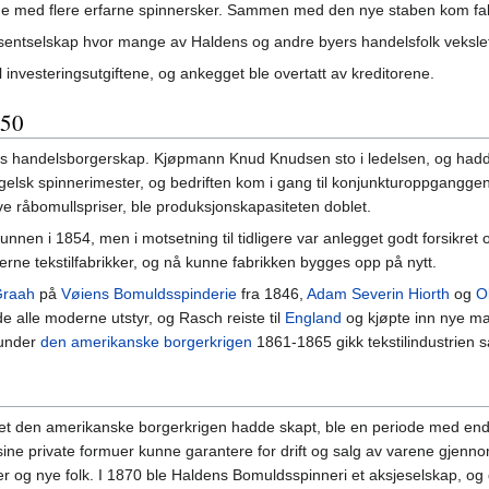
e med flere erfarne spinnersker. Sammen med den nye staben kom fabr
entselskap hvor mange av Haldens og andre byers handelsfolk vekslet
til investeringsutgiftene, og ankegget ble overtatt av kreditorene.
850
ns handelsborgerskap. Kjøpmann Knud Knudsen sto i ledelsen, og hadd
gelsk spinnerimester, og bedriften kom i gang til konjunkturoppgangge
e råbomullspriser, ble produksjonskapasiteten doblet.
 grunnen i 1854, men i motsetning til tidligere var anlegget godt forsik
moderne tekstilfabrikker, og nå kunne fabrikken bygges opp på nytt.
Graah
på
Vøiens Bomuldsspinderie
fra 1846,
Adam Severin Hiorth
og
Ol
 alle moderne utstyr, og Rasch reiste til
England
og kjøpte inn nye ma
 under
den amerikanske borgerkrigen
1861-1865 gikk tekstilindustrien s
net den amerikanske borgerkrigen hadde skapt, ble en periode med endr
e private formuer kunne garantere for drift og salg av varene gjennom 
er og nye folk. I 1870 ble Haldens Bomuldsspinneri et aksjeselskap, og