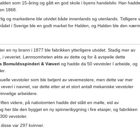
den som 15-åring og gått en god skole i byens handelsliv. Han hadde 
den 1868.
g og markedene ble utvidet både innenlands og utenlands. Tidligere v
det i Sverige ble en godt market for Halden, og Halden ble den nærme
ter en ny brann i 1877 ble fabrikken ytterligere utvidet. Stadig mer av
, i veveriet. Lønnsomheten økte av dette og for å avspeile dette
s Bomuldsspinderi & Væveri
og hadde da 50 vevstoler I arbeide, og
ler.
nuelle vevstoler som ble betjent av vevemestere, men dette var mer
k
veveri
i navnet, var dette etter at et stort antall mekaniske vevstoler
vinnelige arbeidere.
iften videre, på nabotomten hadde det stått en mølle, eid av
og her ble den bygget en ny spinneribygning i fire etasjer, og fabrikken
l 300 vevstoler.
 disse var 297 kvinner.