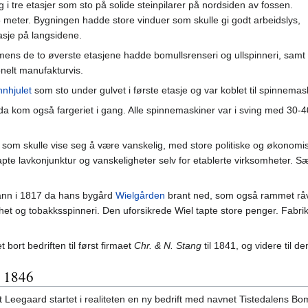
 i tre etasjer som sto på solide steinpilarer på nordsiden av fossen.
 meter. Bygningen hadde store vinduer som skulle gi godt arbeidslys,
asje på langsidene.
 mens de to øverste etasjene hadde bomullsrenseri og ullspinneri, samt
onelt manufakturvis.
nnhjulet
som sto under gulvet i første etasje og var koblet til spinnema
 da kom også fargeriet i gang. Alle spinnemaskiner var i sving med 30-
kt som skulle vise seg å være vanskelig, med store politiske og økonom
te lavkonjunktur og vanskeligheter selv for etablerte virksomheter. Sær
ann i 1817 da hans bygård
Wielgården
brant ned, som også rammet råva
het og tobakksspinneri. Den uforsikrede Wiel tapte store penger. Fabrikke
bort bedriften til først firmaet
Chr. & N. Stang
til 1841, og videre til d
i 1846
 Leegaard startet i realiteten en ny bedrift med navnet Tistedalens B