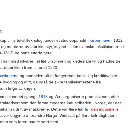
e
nskap til ny tekstilteknologi under et studieopphold i
København
i 1812,
og montører av fabrikkutstyr, knyttet til den svenske tekstilpioneren i
–1812) og hans etterfølgere.
t han med ullvarer i et lite ullspinneri og kledesfabrikk og hadde tre
varefabrikken fram til rundt 1820.
onskrigene
og mangelen på et fungerende bank- og kredtittvesen
e bygging og drift, da også de sikre familieinntektene fra
som følge av krigen.
om spinneriet i gang i
1815
og Wiel organiserte produksjonen etter
arakterisert som den første moderne industribedrift i Norge, der det
 mekanisk drift av maskinene. Dette var flere tiår før
den industrielle
alvor begynte å forandre Norge. Wiel satt på flere fallrettigheter i
eten som faren hadde vært med i.