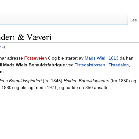
Les
deri & Væveri
i
»)
har adresse
Fosseveien
8 og ble startet av
Mads Wiel
i
1813
da han
il
Mads Wiels Bomuldsfabrique
ved
Tistedalsfossen
i
Tistedalen
,
um.
lens Bomuldsspinderi
(fra 1845)
Halden Bomuldspinderi
(fra 1850) og
a 1880) og ble lagt ned i 1971, og hadde da 350 ansatte.