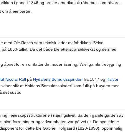
ikken i gang i 1846 og brukte amerikansk råbomull som råvare.
 om å eie parter.
e med Ole Rasch som teknisk leder av fabrikken. Selve
n på 1850-tallet. Da det både ble etterspørselsvekst og dermed
ret og åpnet for en omfattende modernisering. Wiel gamle trebygning
uf Nicolai Roll
på
Nydalens Bomuldsspinderi
fra 1847 og
Halvor
skiner slik at Haldens Bomuldsspinderi kom fullt på høyden med
å det suste.
ing i eierskapsstrukturene i næringslivet, da den gamle garden av
sine forretninger og virksomheter, var på vei ut. De nye tidene
 disponent for dette ble Gabriel Hofgaard (1823-1890), opprinnelig