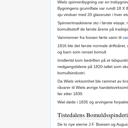
Wiels spinneribygning var en trebygning
Bygningens grunnflate var rundt 18 X 8
sju vinduer med 20 glassruter i hver et
Spinnerimaskinene sto i første etasje,
bomullsstoff de første årene på tradisj
Vannrenner fra fossen førte vann til
va
1816 ble det første normale driftsåret,
og barn som renset bomull.
Imidlertid kom bedriften på et tidspun
nedgangstidene på 1820-tallet som skap
bomullsindustri.
Da Wiels virksomhet ble rammet av br
råvarer til Wiels øvrige handelsvirksom
før etter 1830.
Wiel døde i 1835 og arvingene forpaktet 
Tistedalens Bomuldsspinder
De to nye eierne J.F. Boesen og August