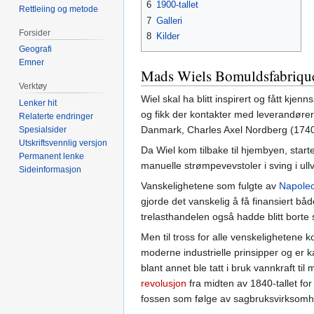
6
1900-tallet
Rettleiing og metode
7
Galleri
Forsider
8
Kilder
Geografi
Emner
Mads Wiels Bomuldsfabriqu
Verktøy
Wiel skal ha blitt inspirert og fått kjen
Lenker hit
og fikk der kontakter med leverandører 
Relaterte endringer
Danmark, Charles Axel Nordberg (1740
Spesialsider
Utskriftsvennlig versjon
Da Wiel kom tilbake til hjembyen, starte
Permanent lenke
manuelle strømpevevstoler i sving i ull
Sideinformasjon
Vanskelighetene som fulgte av
Napole
gjorde det vanskelig å få finansiert båd
trelasthandelen også hadde blitt borte 
Men til tross for alle venskelighetene k
moderne industrielle prinsipper og er k
blant annet ble tatt i bruk vannkraft til
revolusjon
fra midten av 1840-tallet for 
fossen som følge av sagbruksvirksomh