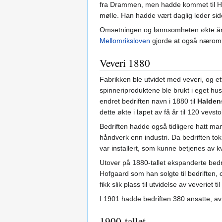
fra Drammen, men hadde kommet til Hal
mølle. Han hadde vært daglig leder si
Omsetningen og lønnsomheten økte årli
Mellomriksloven
gjorde at også nærområ
Veveri 1880
Fabrikken ble utvidet med veveri, og et
spinneriproduktene ble brukt i eget hus
endret bedriften navn i 1880 til
Halden
dette økte i løpet av få år til 120 vevsto
Bedriften hadde også tidligere hatt ma
håndverk enn industri. Da bedriften to
var installert, som kunne betjenes av k
Utover på 1880-tallet ekspanderte bedr
Hofgaard som han solgte til bedriften, 
fikk slik plass til utvidelse av veveriet ti
I 1901 hadde bedriften 380 ansatte, av
1900-tallet