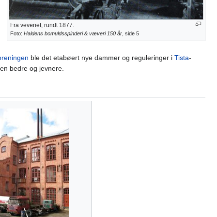
Fra veveriet, rundt 1877.
Foto:
Haldens bomuldsspinderi & væveri 150 år
, side 5
oreningen
ble det etabøert nye dammer og reguleringer i
Tista
-
ten bedre og jevnere.