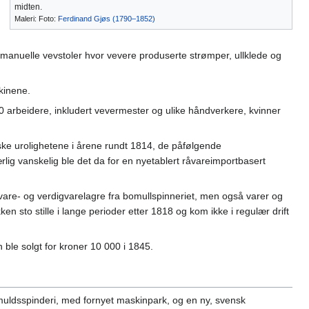
midten.
Maleri: Foto:
Ferdinand Gjøs (1790–1852)
 manuelle vevstoler hvor vevere produserte strømper, ullklede og
skinene.
40 arbeidere, inkludert vevermester og ulike håndverkere, kvinner
iske urolighetene i årene rundt 1814, de påfølgende
lig vanskelig ble det da for en nyetablert råvareimportbasert
re- og verdigvarelagre fra bomullspinneriet, men også varer og
n sto stille i lange perioder etter 1818 og kom ikke i regulær drift
en ble solgt for kroner 10 000 i 1845.
omuldsspinderi, med fornyet maskinpark, og en ny, svensk