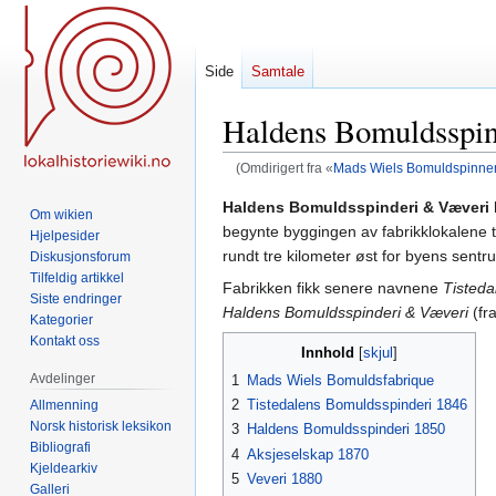
Side
Samtale
Haldens Bomuldsspin
(Omdirigert fra «
Mads Wiels Bomuldspinner
Hopp
Hopp
Haldens Bomuldsspinderi & Væveri
Om wikien
til
til
begynte byggingen av fabrikklokalene t
Hjelpesider
navigering
søk
rundt tre kilometer øst for byens sentr
Diskusjonsforum
Tilfeldig artikkel
Fabrikken fikk senere navnene
Tisteda
Siste endringer
Haldens Bomuldsspinderi & Væveri
(fr
Kategorier
Kontakt oss
Innhold
Avdelinger
1
Mads Wiels Bomuldsfabrique
2
Tistedalens Bomuldsspinderi 1846
Allmenning
Norsk historisk leksikon
3
Haldens Bomuldsspinderi 1850
Bibliografi
4
Aksjeselskap 1870
Kjeldearkiv
5
Veveri 1880
Galleri