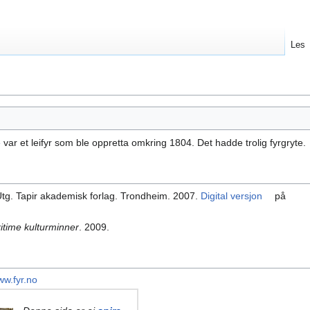
Les
e
var et leifyr som ble oppretta omkring 1804. Det hadde trolig fyrgryte.
Utg. Tapir akademisk forlag. Trondheim. 2007.
Digital versjon
på
itime kulturminner
. 2009.
w.fyr.no