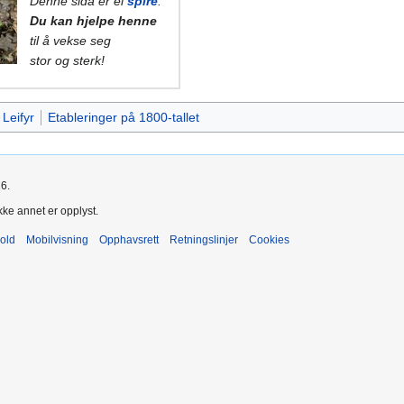
Denne sida er ei
spire
.
Du kan hjelpe henne
til å vekse seg
stor og sterk!
Leifyr
Etableringer på 1800-tallet
26.
kke annet er opplyst.
old
Mobilvisning
Opphavsrett
Retningslinjer
Cookies