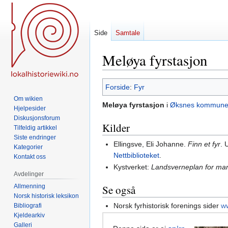
Side
Samtale
Meløya fyrstasjon
Hopp
Hopp
Forside
:
Fyr
til
til
Om wikien
Meløya fyrstasjon
i
Øksnes kommun
navigering
søk
Hjelpesider
Diskusjonsforum
Kilder
Tilfeldig artikkel
Siste endringer
Ellingsve, Eli Johanne.
Finn et fyr
. 
Kategorier
Nettbiblioteket
.
Kontakt oss
Kystverket:
Landsverneplan for mar
Avdelinger
Allmenning
Se også
Norsk historisk leksikon
Norsk fyrhistorisk forenings sider
ww
Bibliografi
Kjeldearkiv
Galleri