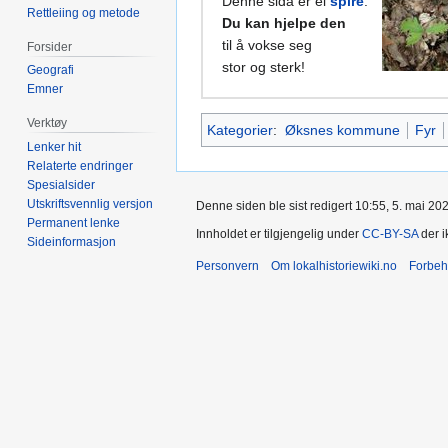
Denne sida er ei
spire
.
Rettleiing og metode
Du kan hjelpe den
til å vokse seg
Forsider
stor og sterk!
Geografi
Emner
Verktøy
Kategorier
:
Øksnes kommune
Fyr
Lenker hit
Relaterte endringer
Spesialsider
Utskriftsvennlig versjon
Denne siden ble sist redigert 10:55, 5. mai 20
Permanent lenke
Innholdet er tilgjengelig under
CC-BY-SA
der i
Sideinformasjon
Personvern
Om lokalhistoriewiki.no
Forbeh