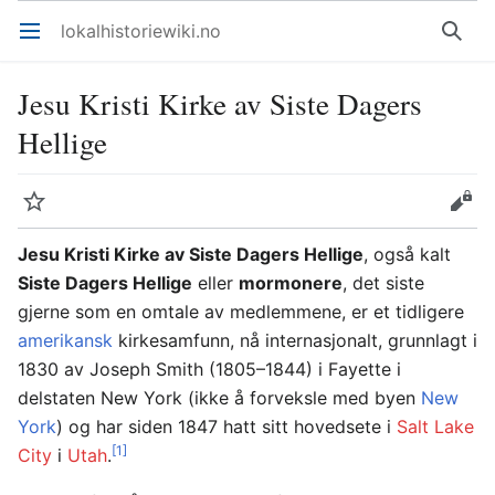
lokalhistoriewiki.no
Åpne hovedmenyen
Søk
Jesu Kristi Kirke av Siste Dagers
Hellige
Overvåk
Rediger
Jesu Kristi Kirke av Siste Dagers Hellige
, også kalt
Siste Dagers Hellige
eller
mormonere
, det siste
gjerne som en omtale av medlemmene, er et tidligere
amerikansk
kirkesamfunn, nå internasjonalt, grunnlagt i
1830 av Joseph Smith (1805–1844) i Fayette i
delstaten New York (ikke å forveksle med byen
New
York
) og har siden 1847 hatt sitt hovedsete i
Salt Lake
[1]
City
i
Utah
.