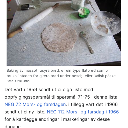
Baking av maṣṣot, usyra brød, er ein type flatbrød som blir
bruka i staden for gjæra brød under pesaḥ, eller jødisk påske
Foto: Olve Utne
Det vart i 1959 sendt ut ei eiga liste med
oppfylgingsspørsmål til spørsmål 71-75 i denne lista,
NEG 72 Mors- og farsdagen
. i tillegg vart det i 1966
sendt ut ei ny liste,
NEG 112 Mors- og farsdag i 1966
for å kartlegge endringar i markeringar av desse
dagane.