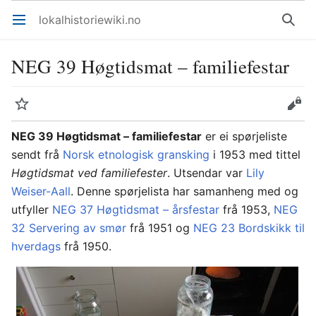
lokalhistoriewiki.no
Åpne hovedmenyen
Søk
NEG 39 Høgtidsmat – familiefestar
Overvåk
Rediger
NEG 39 Høgtidsmat – familiefestar
er ei spørjeliste
sendt frå
Norsk etnologisk gransking
i 1953 med tittel
Høgtidsmat ved familiefester
. Utsendar var
Lily
Weiser-Aall
. Denne spørjelista har samanheng med og
utfyller
NEG 37 Høgtidsmat – årsfestar
frå 1953,
NEG
32 Servering av smør
frå 1951 og
NEG 23 Bordskikk til
hverdags
frå 1950.