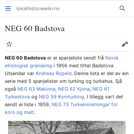
lokalhistoriewiki.no
Åpne hovedmenyen
Søk
NEG 60 Badstova
Overvåk
Rediger
NEG 60 Badstova
er ei spørjeliste sendt frå
Norsk
etnologisk gransking
i 1956 med tittel
Badstova
.
Utsendar var
Andreas Ropeid
. Denne lista er del av ein
serie med 5 spørjelister om turking og turkehus. Sjå
også
NEG 63 Makinna
,
NEG 62 Kjona
,
NEG 61
Turkestova
og
NEG 59 Kornturking
. I tillegg vart det
sendt ei liste i 1959,
NEG 73 Turkeinnretningar for
korn og malt
.