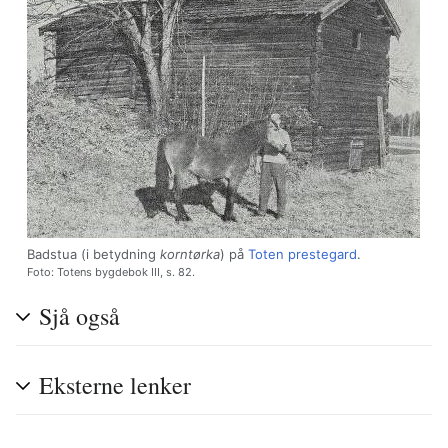
Badstua (i betydning
korntørka
) på
Toten prestegard
.
Foto: Totens bygdebok III, s. 82.
Sjå også
Eksterne lenker