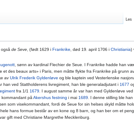
Les
s også
de Seve
, (født 1629 i
Frankrike
, død 19. april 1706 i
Christiania
)
ugenott
, sønn av kardinal Flechier de Seue. I Frankrike hadde han vært
ire et des beaux arts» i Paris, men måtte flykte fra Frankrike på grunn a
rge av
Ulrik Frederik Gyldenløve
og ble kaptein ved Vesterlenske nasjon
ar han ved Stattholderens livregiment, han ble generaladjutant i
1677
o
regiment
fra 1/1
1679
. I august samme år var han med Gyldenløve ved
 kommandant på
Akershus festning
i mai
1689
. I denne stilling ble han
sen som visekommandant, fordi de Seue for sin helses skyld måtte hol
 hele hans formue består av en kone og 8 barn, og han ber om et peng
var gift med Christiane Margrethe Mecklenburg.