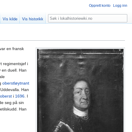
Opprett konto
Logg inn
Søk
Vis kilde
Vis historikk
 var en fransk
 regimentsjef i
v en duell. Han
ale
g
oberstløytnant
 Uddevalla. Han
oberst
i
1696
. I
de seg på sin
etilskudd. Han