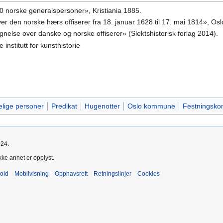
30 norske generalspersoner», Kristiania 1885.
over den norske hærs offiserer fra 18. januar 1628 til 17. mai 1814», Os
egnelse over danske og norske offiserer» (Slektshistorisk forlag 2014).
 institutt for kunsthistorie
lige personer
Predikat
Hugenotter
Oslo kommune
Festningsk
024.
kke annet er opplyst.
old
Mobilvisning
Opphavsrett
Retningslinjer
Cookies