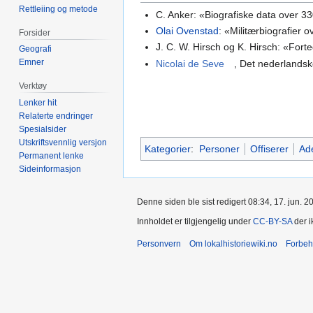
Rettleiing og metode
C. Anker: «Biografiske data over 3
Olai Ovenstad
: «Militærbiografier 
Forsider
J. C. W. Hirsch og K. Hirsch: «Fort
Geografi
Emner
Nicolai de Seve
, Det nederlandske
Verktøy
Lenker hit
Relaterte endringer
Spesialsider
Utskriftsvennlig versjon
Kategorier
:
Personer
Offiserer
Ade
Permanent lenke
Sideinformasjon
Denne siden ble sist redigert 08:34, 17. jun. 2
Innholdet er tilgjengelig under
CC-BY-SA
der i
Personvern
Om lokalhistoriewiki.no
Forbeh