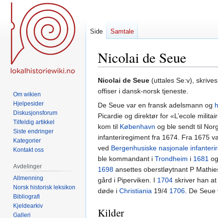
Side
Samtale
Nicolai de Seue
Hopp
Hopp
Nicolai de Seue
(uttales Se:v), skrive
til
til
offiser i dansk-norsk tjeneste.
Om wikien
navigering
søk
Hjelpesider
De Seue var en fransk adelsmann og
h
Diskusjonsforum
Picardie og direktør for «L’ecole milita
Tilfeldig artikkel
kom til
København
og ble sendt til No
Siste endringer
infanteriregiment fra 1674. Fra 1675 v
Kategorier
ved
Bergenhusiske nasjonale infanteri
Kontakt oss
ble kommandant i
Trondheim
i
1681
og
Avdelinger
1698
ansettes oberstløytnant P Mathie
Allmenning
gård i Piperviken. I
1704
skriver han at
Norsk historisk leksikon
døde i
Christiania
19/4
1706
. De Seue 
Bibliografi
Kjeldearkiv
Kilder
Galleri