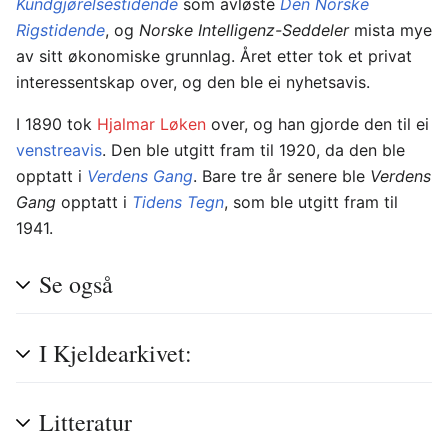
Kundgjørelsestidende
som avløste
Den Norske
Rigstidende
, og
Norske Intelligenz-Seddeler
mista mye
av sitt økonomiske grunnlag. Året etter tok et privat
interessentskap over, og den ble ei nyhetsavis.
I 1890 tok
Hjalmar Løken
over, og han gjorde den til ei
venstreavis
. Den ble utgitt fram til 1920, da den ble
opptatt i
Verdens Gang
. Bare tre år senere ble
Verdens
Gang
opptatt i
Tidens Tegn
, som ble utgitt fram til
1941.
Se også
I Kjeldearkivet:
Litteratur