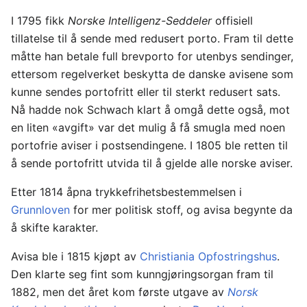
I 1795 fikk
Norske Intelligenz-Seddeler
offisiell
tillatelse til å sende med redusert porto. Fram til dette
måtte han betale full brevporto for utenbys sendinger,
ettersom regelverket beskytta de danske avisene som
kunne sendes portofritt eller til sterkt redusert sats.
Nå hadde nok Schwach klart å omgå dette også, mot
en liten «avgift» var det mulig å få smugla med noen
portofrie aviser i postsendingene. I 1805 ble retten til
å sende portofritt utvida til å gjelde alle norske aviser.
Etter 1814 åpna trykkefrihetsbestemmelsen i
Grunnloven
for mer politisk stoff, og avisa begynte da
å skifte karakter.
Avisa ble i 1815 kjøpt av
Christiania Opfostringshus
.
Den klarte seg fint som kunngjøringsorgan fram til
1882, men det året kom første utgave av
Norsk