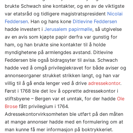
brukte Schwach sine kontakter, og en av de viktigste
var etatsråd og tidligere magistratspresident
Nicolai
Feddersen
. Han og hans kone
Ditlevine Feddersen
hadde investert i
Jerusalem papirmølle
, så utgivelse
av en avis som kjøpte papir derfra var gunstig for
ham, og han brukte sine kontakter til å holde
myndighetene på armlengdes avstand. Ditlevine
Feddersen ble også bidragsyter til avisa. Schwach
hadde ved å omgå privilegiekravet for både aviser og
annonseorganer strukket strikken langt, og han var
villig til å gå enda lenger ved å drive
adressekontor
.
Først i 1768 ble det lov å opprette adressekontor i
stiftsbyene – Bergen var et unntak, for der hadde
Ole
Brose
fått privilegium i 1764.
Adressekontorvirksomheten ble utført på den måten
at mange annonser hadde med en formulering om at
man kunne få mer informasjon på boktrykkeriet.