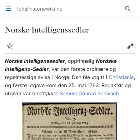
lokalhistoriewiki.no
Åpne hovedmenyen
Søk
Norske Intelligenssedler
Overvåk
Rediger
Norske Intelligenssedler
, opprinnelig
Nordske
Intelligenz-Sedler
, var den første ordinære og
regelmessige avisa i Norge. Den ble utgitt i
Christiania
,
og første utgave kom den 25. mai 1763. Redaktør og
utgiver var boktrykker
Samuel Conrad Schwach
.