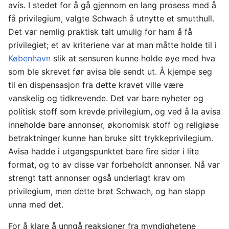
avis. I stedet for å gå gjennom en lang prosess med å
få privilegium, valgte Schwach å utnytte et smutthull.
Det var nemlig praktisk talt umulig for ham å få
privilegiet; et av kriteriene var at man måtte holde til i
København
slik at sensuren kunne holde øye med hva
som ble skrevet før avisa ble sendt ut. Å kjempe seg
til en dispensasjon fra dette kravet ville være
vanskelig og tidkrevende. Det var bare nyheter og
politisk stoff som krevde privilegium, og ved å la avisa
inneholde bare annonser, økonomisk stoff og religiøse
betraktninger kunne han bruke sitt trykkeprivilegium.
Avisa hadde i utgangspunktet bare fire sider i lite
format, og to av disse var forbeholdt annonser. Nå var
strengt tatt annonser også underlagt krav om
privilegium, men dette brøt Schwach, og han slapp
unna med det.
For å klare å unngå reaksjoner fra myndighetene