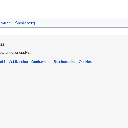
ommune
Spydeberg
022.
kke annet er opplyst.
old
Mobilvisning
Opphavsrett
Retningslinjer
Cookies