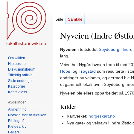
Side
Samtale
Nyveien (Indre Østfo
Hopp
Hopp
Nyveien
i tettstedet
Spydeberg
i
Indre 
til
til
lang.
Om wikien
navigering
søk
Hjelpesider
Veien het Nygårdsveien fram til ma
Diskusjonsforum
Hobøl
og
Trøgstad
som resulterte i s
Tilfeldig artikkel
endringer av veinavn, og dermed ble N
Siste endringer
et gammelt lokalnavn i Spydeberg, men
Kategorier
Kontakt oss
Nyveien ble ellers opparbeidet på 1970
Avdelinger
Kilder
Allmenning
Norsk historisk leksikon
Kartverket:
norgeskart.no
Bibliografi
Nye gate- og veinavn i Indre Østfol
Kjeldearkiv
Galleri