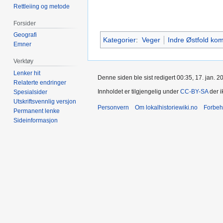
Rettleiing og metode
Forsider
Geografi
Kategorier
:
Veger
Indre Østfold k
Emner
Verktøy
Lenker hit
Denne siden ble sist redigert 00:35, 17. jan. 2
Relaterte endringer
Innholdet er tilgjengelig under
CC-BY-SA
der i
Spesialsider
Utskriftsvennlig versjon
Personvern
Om lokalhistoriewiki.no
Forbeh
Permanent lenke
Sideinformasjon