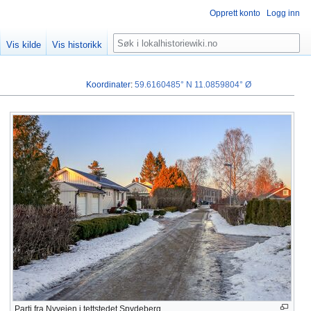
Opprett konto
Logg inn
Søk
Vis kilde
Vis historikk
Koordinater
:
59.6160485° N
11.0859804° Ø
Parti fra Nyveien i tettstedet Spydeberg.