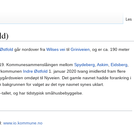
Les
ld)
Østfold
går nordover fra
Wilses vei
til
Griniveien
, og er ca. 190 meter
i 2019. Kommunesammenslåingen mellom
Spydeberg
,
Askim
,
Eidsberg
,
torkommunen
Indre Østfold
1. januar 2020 tvang imidlertid fram flere
ygårdsveien omdøpt til Nyveien. Det gamle navnet hadde forankring i
 bakgrunnen for valget av det nye navnet synes uklart.
-tallet, og har tidstypisk småhusbebyggelse.
d:
www.io.kommune.no