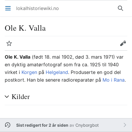
lokalhistoriewiki.no
Åpne hovedmenyen
Søk
Ole K. Valla
Overvåk
Rediger
Ole K. Valla
(født 18. mai 1902, død 3. mars 1971) var
en dyktig amatørfotograf som fra ca. 1925 til 1940
virket i
Korgen
på
Helgeland
. Produserte en god del
postkort. Han ble senere radioreparatør på
Mo i Rana
.
Kilder
Sist redigert for 2 år siden
av
Cnyborgbot