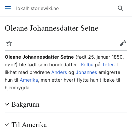
lokalhistoriewiki.no
Åpne hovedmenyen
Søk
Oleane Johannesdatter Setne
Overvåk
Rediger
Oleane Johannesdatter Setne
(født 25. januar 1850,
død?) ble født som bondedatter i
Kolbu
på
Toten
. I
likhet med brødrene
Anders
og
Johannes
emigrerte
hun til
Amerika
, men etter hvert flytta hun tilbake til
hjembygda.
Bakgrunn
Til Amerika