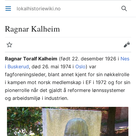
lokalhistoriewiki.no
Åpne hovedmenyen
Søk
Ragnar Kalheim
Overvåk
Rediger
Ragnar Toralf Kalheim
(født 22. desember 1926 i
Nes
i Buskerud
, død 26. mai 1974 i
Oslo
) var
fagforeningsleder, blant annet kjent for sin nøkkelrolle
i kampen mot norsk medlemskap i EF i 1972 og for sin
pionerrolle når det gjaldt å reformere lønnssystemer
og arbeidsmiljø i industrien.