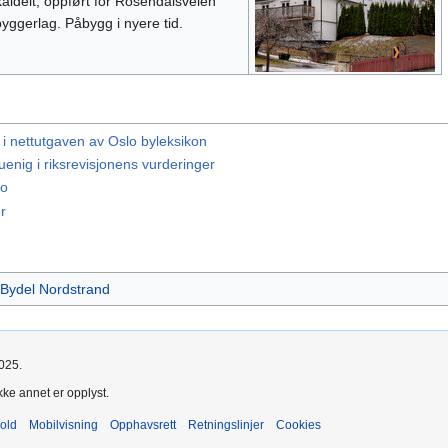
kaldelt, oppført for Rosendalsveien
yggerlag. Påbygg i nyere tid.
i nettutgaven av Oslo byleksikon
enig i riksrevisjonens vurderinger
to
r
Bydel Nordstrand
2025.
kke annet er opplyst.
old
Mobilvisning
Opphavsrett
Retningslinjer
Cookies