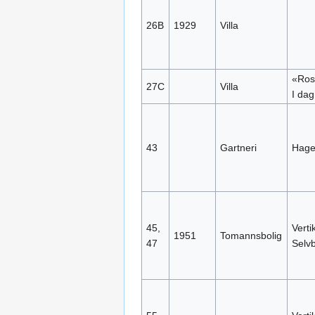
26B
1929
Villa
«Rose
27C
Villa
I dag
43
Gartneri
Hage
45,
Verti
1951
Tomannsbolig
47
Selvb