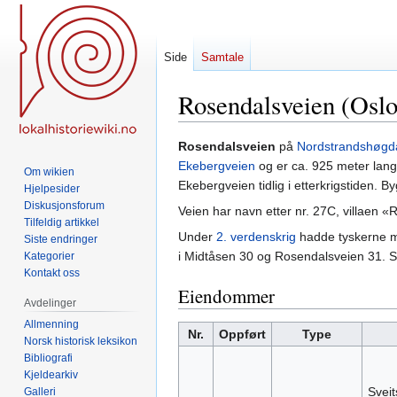
Side
Samtale
Rosendalsveien (Oslo
Hopp
Hopp
Rosendalsveien
på
Nordstrandshøgd
til
til
Ekebergveien
og er ca. 925 meter lang. 
Om wikien
navigering
søk
Ekebergveien tidlig i etterkrigstiden. B
Hjelpesider
Diskusjonsforum
Veien har navn etter nr. 27C, villaen «
Tilfeldig artikkel
Under
2. verdenskrig
hadde tyskerne mi
Siste endringer
i Midtåsen 30 og Rosendalsveien 31. S
Kategorier
Kontakt oss
Eiendommer
Avdelinger
Allmenning
Nr.
Oppført
Type
Norsk historisk leksikon
Bibliografi
Kjeldearkiv
Sveit
Galleri