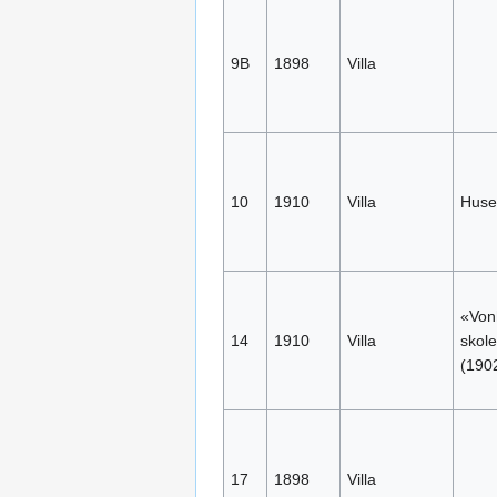
9B
1898
Villa
10
1910
Villa
Huse
«Vonh
14
1910
Villa
skole
(190
17
1898
Villa