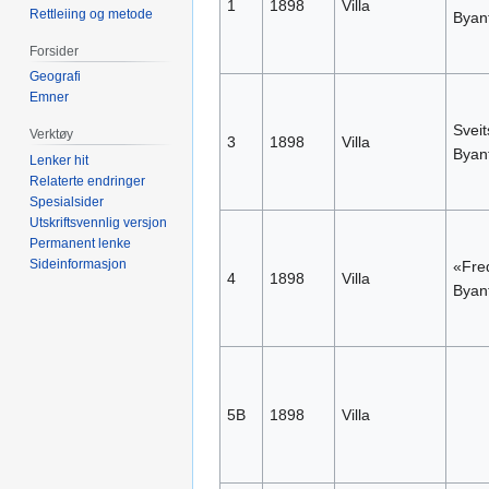
1
1898
Villa
Rettleiing og metode
Byant
Forsider
Geografi
Emner
Sveit
Verktøy
3
1898
Villa
Byant
Lenker hit
Relaterte endringer
Spesialsider
Utskriftsvennlig versjon
Permanent lenke
Sideinformasjon
«Fred
4
1898
Villa
Byant
5B
1898
Villa