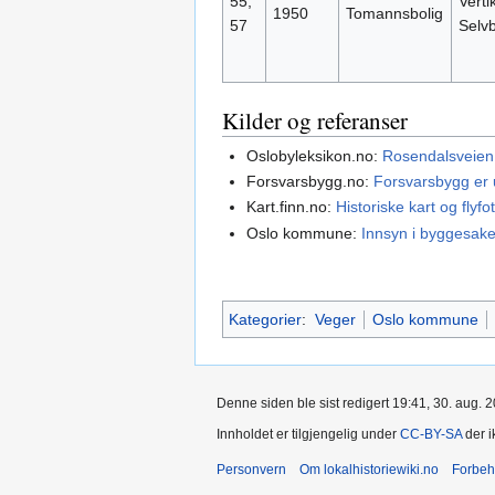
55,
Verti
1950
Tomannsbolig
57
Selvb
Kilder og referanser
Oslobyleksikon.no:
Rosendalsveien 
Forsvarsbygg.no:
Forsvarsbygg er u
Kart.finn.no:
Historiske kart og flyfo
Oslo kommune:
Innsyn i byggesake
Kategorier
:
Veger
Oslo kommune
Denne siden ble sist redigert 19:41, 30. aug. 
Innholdet er tilgjengelig under
CC-BY-SA
der i
Personvern
Om lokalhistoriewiki.no
Forbeh