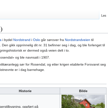
Les
)
a
i bydel
Nordstrand
i
Oslo
går sørover fra
Nordstrandveien
til
Den gikk opprinnelig dit nr. 31 befinner seg i dag, og ble forlenget til
ygningshistorisk er dermed også veien delt i to.
Rosendal» og ble navnsatt i 1907.
litæranlegg sør for Rosendal, og etter krigen etablerte Forsvaret seg
istnevnte er i dag barnehage.
Historie
Bilde
serstilbygning, oppført på