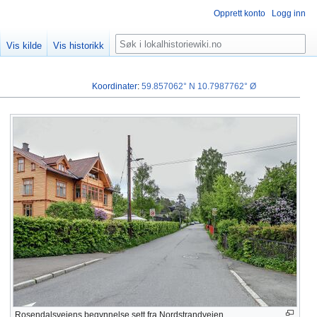
Opprett konto
Logg inn
Søk
Vis kilde
Vis historikk
Koordinater
:
59.857062° N
10.7987762° Ø
Rosendalsveiens begynnelse sett fra Nordstrandveien.