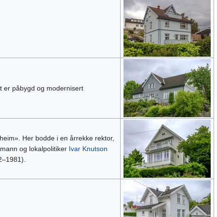
t er påbygd og modernisert
eim». Her bodde i en årrekke rektor,
mann og lokalpolitiker
Ivar Knutson
2–1981).