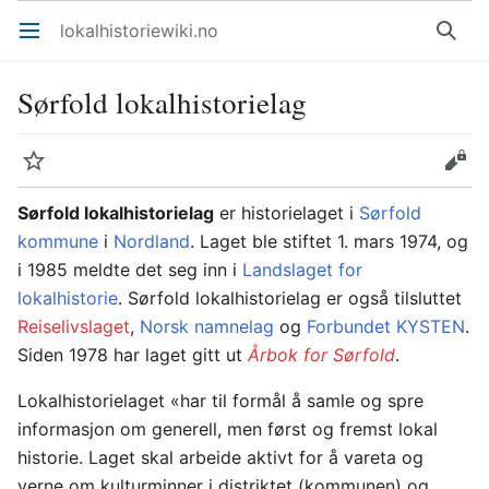
lokalhistoriewiki.no
Åpne hovedmenyen
Søk
Sørfold lokalhistorielag
Overvåk
Rediger
Sørfold lokalhistorielag
er historielaget i
Sørfold
kommune
i
Nordland
. Laget ble stiftet 1. mars 1974, og
i 1985 meldte det seg inn i
Landslaget for
lokalhistorie
. Sørfold lokalhistorielag er også tilsluttet
Reiselivslaget
,
Norsk namnelag
og
Forbundet KYSTEN
.
Siden 1978 har laget gitt ut
Årbok for Sørfold
.
Lokalhistorielaget «har til formål å samle og spre
informasjon om generell, men først og fremst lokal
historie. Laget skal arbeide aktivt for å vareta og
verne om kulturminner i distriktet (kommunen) og