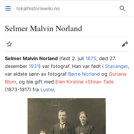
lokalhistoriewiki.no
Åpne hovedmenyen
Søk
Selmer Malvin Norland
Overvåk
Rediger
Selmer Malvin Norland
(født 2. juli
1875
, død 27.
desember
1931
) var fotograf. Han var født i
Stavanger
,
var eldste sønn av fotograf
Børre Norland
og
Guriana
Blom
, og ble gift med
Elen Kirstine «Stina» Talle
(1873-1917) fra
Luster
.