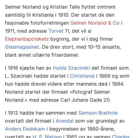
Selmer Norland og Kristian Talle flyttet omtrent
samtidig til Kristiania i 1910. Der startet de den
fasjonable fotoforretningen
Selmer Norland & Co
i
1911, med adresse
Torvet
11, det vil si
Elephantapotekets
bygning, der vi i dag finner
Glasmagasinet
. De drev stort, med 10–15 ansatte,
blant annet utlærte friserdamer.
I 1916 kjøpte han av
Hulda Szacinski
det firmaet som
L. Szacinski hadde startet i
Christiania
i 1869 og som
hun hadde drevet videre etter mannens død i 1894.
Norland startet der firmaet «Fotograf Selmer
Norland.» med adresse Carl Johans Gade 20.
I 1912 hadde han sammen med
Samson Brathole
overtatt det firmaet i
Arendal
som var grunnlagt av
Anders Dedekam
i begynnelsen av 1860-årene,
overtatt av
H. P. Nielsen
i 1865 og av sønnen
Charles