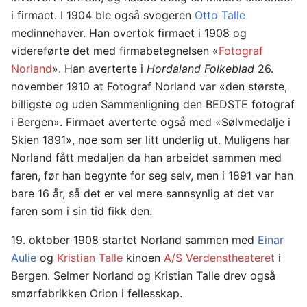
i firmaet. I 1904 ble også svogeren
Otto Talle
medinnehaver. Han overtok firmaet i 1908 og
videreførte det med firmabetegnelsen «
Fotograf
Norland
». Han averterte i
Hordaland Folkeblad
26.
november 1910 at Fotograf Norland var «den største,
billigste og uden Sammenligning den BEDSTE fotograf
i Bergen». Firmaet averterte også med «Sølvmedalje i
Skien 1891», noe som ser litt underlig ut. Muligens har
Norland fått medaljen da han arbeidet sammen med
faren, før han begynte for seg selv, men i 1891 var han
bare 16 år, så det er vel mere sannsynlig at det var
faren som i sin tid fikk den.
19. oktober 1908 startet Norland sammen med
Einar
Aulie
og
Kristian Talle
kinoen
A/S Verdenstheateret
i
Bergen. Selmer Norland og Kristian Talle drev også
smørfabrikken Orion i fellesskap.