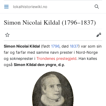
lokalhistoriewiki.no
Åpne hovedmenyen
Søk
Simon Nicolai Kildal (1796–1837)
Overvåk
Rediger
Simon Nicolai Kildal
(født
1796
, død
1837
) var som sin
far og farfar med samme navn prester i Nord-Norge
og sokneprester i
Trondenes prestegjeld
. Han kalles
også
Simon Kildal den yngre, d.y.