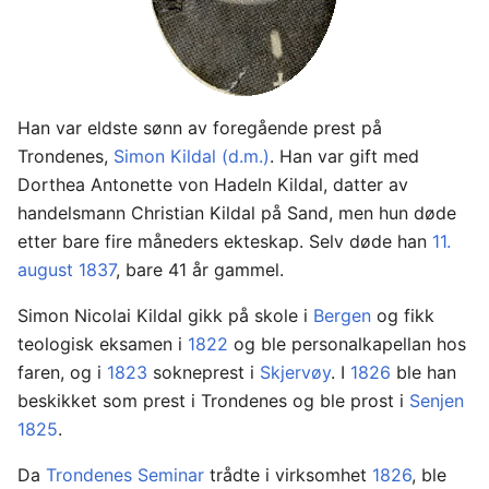
Han var eldste sønn av foregående prest på
Trondenes,
Simon Kildal (d.m.)
. Han var gift med
Dorthea Antonette von Hadeln Kildal, datter av
handelsmann Christian Kildal på Sand, men hun døde
etter bare fire måneders ekteskap. Selv døde han
11.
august
1837
, bare 41 år gammel.
Simon Nicolai Kildal gikk på skole i
Bergen
og fikk
teologisk eksamen i
1822
og ble personalkapellan hos
faren, og i
1823
sokneprest i
Skjervøy
. I
1826
ble han
beskikket som prest i Trondenes og ble prost i
Senjen
1825
.
Da
Trondenes Seminar
trådte i virksomhet
1826
, ble