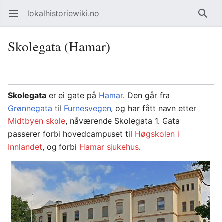
lokalhistoriewiki.no
Åpne hovedmenyen
Søk
Skolegata (Hamar)
Overvåk
Rediger
Skolegata
er ei gate på
Hamar
. Den går fra
Grønnegata
til
Furnesvegen
, og har fått navn etter
Midtbyen skole
, nåværende Skolegata 1. Gata
passerer forbi hovedcampuset til
Høgskolen i
Innlandet
, og forbi
Hamar sjukehus
.