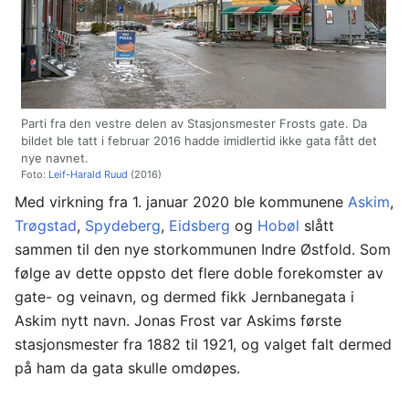
Parti fra den vestre delen av Stasjonsmester Frosts gate. Da
bildet ble tatt i februar 2016 hadde imidlertid ikke gata fått det
nye navnet.
Foto:
Leif-Harald Ruud
(2016)
Med virkning fra 1. januar 2020 ble kommunene
Askim
,
Trøgstad
,
Spydeberg
,
Eidsberg
og
Hobøl
slått
sammen til den nye storkommunen Indre Østfold. Som
følge av dette oppsto det flere doble forekomster av
gate- og veinavn, og dermed fikk Jernbanegata i
Askim nytt navn. Jonas Frost var Askims første
stasjonsmester fra 1882 til 1921, og valget falt dermed
på ham da gata skulle omdøpes.