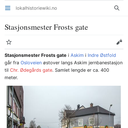
lokalhistoriewiki.no
Åpne hovedmenyen
Søk
Stasjonsmester Frosts gate
Overvåk
Rediger
Stasjonsmester Frosts gate
i
Askim
i
Indre Østfold
går fra
Osloveien
østover langs Askim jernbanestasjon
til
Chr. Ødegårds gate
. Samlet lengde er ca. 400
meter.