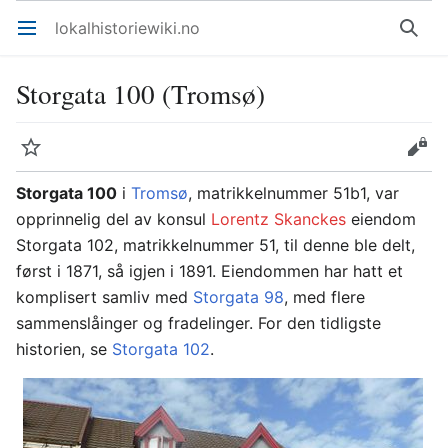
lokalhistoriewiki.no
Åpne hovedmenyen
Søk
Storgata 100 (Tromsø)
Overvåk
Rediger
Storgata 100
i
Tromsø
, matrikkelnummer 51b1, var
opprinnelig del av konsul
Lorentz Skanckes
eiendom
Storgata 102, matrikkelnummer 51, til denne ble delt,
først i 1871, så igjen i 1891. Eiendommen har hatt et
komplisert samliv med
Storgata 98
, med flere
sammenslåinger og fradelinger. For den tidligste
historien, se
Storgata 102
.