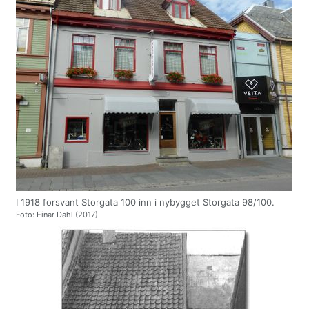
I 1918 forsvant Storgata 100 inn i nybygget Storgata 98/100.
Foto: Einar Dahl (2017).