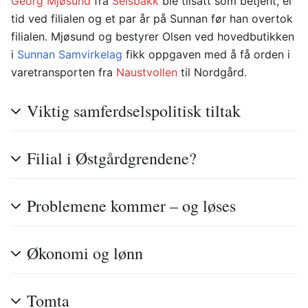
Georg Mjøsund
fra
Selsbakk
ble tilsatt som betjent, ei
tid ved filialen og et par år på Sunnan før han overtok
filialen. Mjøsund og bestyrer Olsen ved hovedbutikken
i
Sunnan Samvirkelag
fikk oppgaven med å få orden i
varetransporten fra
Naustvollen
til Nordgård.
Viktig samferdselspolitisk tiltak
Filial i Østgårdgrendene?
Problemene kommer – og løses
Økonomi og lønn
Tomta