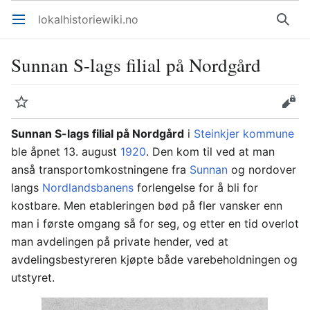
lokalhistoriewiki.no
Åpne hovedmenyen
Søk
Sunnan S-lags filial på Nordgård
Overvåk
Rediger
Sunnan S-lags filial på Nordgård
i
Steinkjer kommune
ble åpnet 13. august
1920
. Den kom til ved at man
anså transportomkostningene fra
Sunnan
og nordover
langs
Nordlandsbanens
forlengelse for å bli for
kostbare. Men etableringen bød på fler vansker enn
man i første omgang så for seg, og etter en tid overlot
man avdelingen på private hender, ved at
avdelingsbestyreren kjøpte både varebeholdningen og
utstyret.