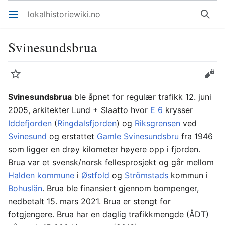
lokalhistoriewiki.no
Åpne hovedmenyen
Søk
Svinesundsbrua
Overvåk
Rediger
Svinesundsbrua
ble åpnet for regulær trafikk 12. juni
2005, arkitekter Lund + Slaatto hvor
E 6
krysser
Iddefjorden
(
Ringdalsfjorden
) og
Riksgrensen
ved
Svinesund
og erstattet
Gamle Svinesundsbru
fra 1946
som ligger en drøy kilometer høyere opp i fjorden.
Brua var et svensk/norsk fellesprosjekt og går mellom
Halden kommune
i
Østfold
og
Strömstads
kommun i
Bohuslän
. Brua ble finansiert gjennom bompenger,
nedbetalt 15. mars 2021. Brua er stengt for
fotgjengere. Brua har en daglig trafikkmengde (ÅDT)