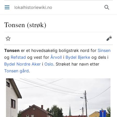
lokalhistoriewiki.no
Åpne hovedmenyen
Søk
Tonsen (strøk)
Overvåk
Rediger
Tonsen
er et hovedsakelig boligstrøk nord for
Sinsen
og
Refstad
og vest for
Årvoll
i
Bydel Bjerke
og dels i
Bydel Nordre Aker
i
Oslo
. Strøket har navn etter
Tonsen gård
.