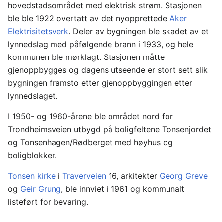
hovedstadsområdet med elektrisk strøm. Stasjonen
ble ble 1922 overtatt av det nyopprettede
Aker
Elektrisitetsverk
. Deler av bygningen ble skadet av et
lynnedslag med påfølgende brann i 1933, og hele
kommunen ble mørklagt. Stasjonen måtte
gjenoppbygges og dagens utseende er stort sett slik
bygningen framsto etter gjenoppbyggingen etter
lynnedslaget.
I 1950- og 1960-årene ble området nord for
Trondheimsveien utbygd på boligfeltene Tonsenjordet
og Tonsenhagen/Rødberget med høyhus og
boligblokker.
Tonsen kirke
i
Traverveien
16, arkitekter
Georg Greve
og
Geir Grung
, ble innviet i 1961 og kommunalt
listeført for bevaring.