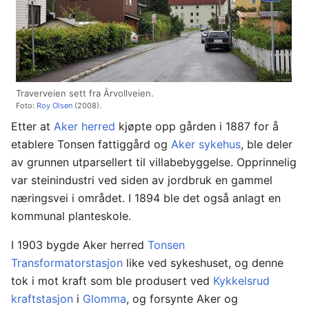
Traverveien sett fra Årvollveien.
Foto:
Roy Olsen
(2008).
Etter at
Aker herred
kjøpte opp gården i 1887 for å
etablere Tonsen fattiggård og
Aker sykehus
, ble deler
av grunnen utparsellert til villabebyggelse. Opprinnelig
var steinindustri ved siden av jordbruk en gammel
næringsvei i området. I 1894 ble det også anlagt en
kommunal planteskole.
I 1903 bygde Aker herred
Tonsen
Transformatorstasjon
like ved sykeshuset, og denne
tok i mot kraft som ble produsert ved
Kykkelsrud
kraftstasjon
i
Glomma
, og forsynte Aker og