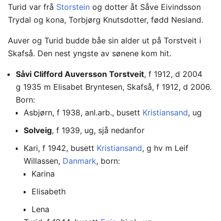
Turid var frå
Storstein
og dotter åt Såve Eivindsson
Trydal og kona, Torbjørg Knutsdotter, fødd Nesland.
Auver og Turid budde båe sin alder ut på Torstveit i
Skafså. Den nest yngste av sønene kom hit.
Såvi Clifford Auversson Torstveit
, f 1912, d 2004
g 1935 m Elisabet Bryntesen, Skafså, f 1912, d 2006.
Born:
Asbjørn, f 1938, anl.arb., busett
Kristiansand
, ug
Solveig
, f 1939, ug, sjå nedanfor
Kari, f 1942, busett
Kristiansand
, g hv m Leif
Willassen,
Danmark
, born:
Karina
Elisabeth
Lena