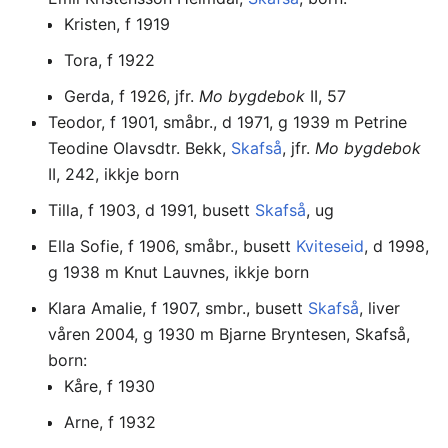
Kristen, f 1919
Tora, f 1922
Gerda, f 1926, jfr.
Mo bygdebok
II, 57
Teodor, f 1901, småbr., d 1971, g 1939 m Petrine
Teodine Olavsdtr. Bekk,
Skafså
, jfr.
Mo bygdebok
II, 242, ikkje born
Tilla, f 1903, d 1991, busett
Skafså
, ug
Ella Sofie, f 1906, småbr., busett
Kviteseid
, d 1998,
g 1938 m Knut Lauvnes, ikkje born
Klara Amalie, f 1907, smbr., busett
Skafså
, liver
våren 2004, g 1930 m Bjarne Bryntesen, Skafså,
born:
Kåre, f 1930
Arne, f 1932