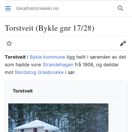
lokalhistoriewiki.no
Åpne hovedmenyen
Søk
Torstveit (Bykle gnr 17/28)
Overvåk
Rediger
Torstveit
i
Bykle kommune
ligg heilt i sørenden av det
som hadde vore
Strandehagen
frå 1908, og deildar
mot
Nordstog Grasbrokke
i sør.
Torstveit