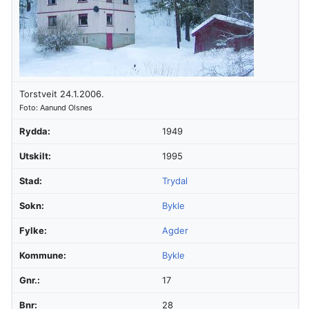
Torstveit 24.1.2006.
Foto: Aanund Olsnes
Rydda:
1949
Utskilt:
1995
Stad:
Trydal
Sokn:
Bykle
Fylke:
Agder
Kommune:
Bykle
Gnr.:
17
Bnr:
28