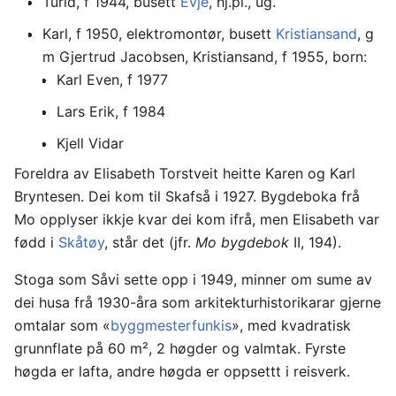
Turid, f 1944, busett
Evje
, hj.pl., ug.
Karl, f 1950, elektromontør, busett
Kristiansand
, g
m Gjertrud Jacobsen, Kristiansand, f 1955, born:
Karl Even, f 1977
Lars Erik, f 1984
Kjell Vidar
Foreldra av Elisabeth Torstveit heitte Karen og Karl
Bryntesen. Dei kom til Skafså i 1927. Bygdeboka frå
Mo opplyser ikkje kvar dei kom ifrå, men Elisabeth var
fødd i
Skåtøy
, står det (jfr.
Mo bygdebok
II, 194).
Stoga som Såvi sette opp i 1949, minner om sume av
dei husa frå 1930-åra som arkitekturhistorikarar gjerne
omtalar som «
byggmesterfunkis
», med kvadratisk
grunnflate på 60 m², 2 høgder og valmtak. Fyrste
høgda er lafta, andre høgda er oppsettt i reisverk.