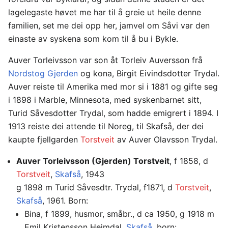
lagelegaste høvet me har til å greie ut heile denne
familien, set me dei opp her, jamvel om Såvi var den
einaste av syskena som kom til å bu i Bykle.
Auver Torleivsson var son åt Torleiv Auversson frå
Nordstog Gjerden
og kona, Birgit Eivindsdotter Trydal.
Auver reiste til Amerika med mor si i 1881 og gifte seg
i 1898 i Marble, Minnesota, med syskenbarnet sitt,
Turid Såvesdotter Trydal, som hadde emigrert i 1894. I
1913 reiste dei attende til Noreg, til Skafså, der dei
kaupte fjellgarden
Torstveit
av Auver Olavsson Trydal.
Auver Torleivsson (Gjerden) Torstveit
, f 1858, d
Torstveit
,
Skafså
, 1943
g 1898 m Turid Såvesdtr. Trydal, f1871, d
Torstveit
,
Skafså
, 1961. Born:
Bina, f 1899, husmor, småbr., d ca 1950, g 1918 m
Emil Kristensson Heimdal,
Skafså
, born: