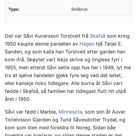
Type:
Småbruk
Det var Såvi Auversson Torstveit frå
Skafså
som kring
1950 kaupte denne parsellen av
Hagen
hjå Tarjei E.
Sanden, og som kalla han Torstveit etter garden han
kom ifrå. Skøytet vart ikkje skrive og tinglese fyrr i
1955, men etterdi Såvi sette opp hus her i 1949, lyt me
tru at sjølve handelen gjekk fyre seg ved det leitet,
eller kanskje noko tidlegare. Alle borna åt Såvi vart
fødde i Skafså, så familien har tidlegast flutt hit utpå
året i 1950.
Såvi var fødd i Marble,
Minnesota
, som son åt Auver
Torleivsson Gjerden og Turid Såvesdotter Trydal, og
kom som liten med foreldra til Noreg. Sidan båe
foreldra var byklarar, og sidan denne staden er det