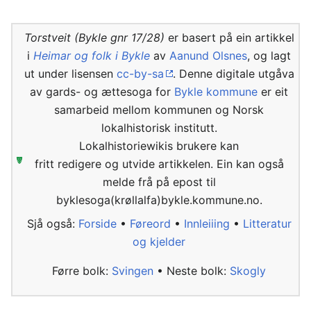
Torstveit (Bykle gnr 17/28)
er basert på ein artikkel
i
Heimar og folk i Bykle
av
Aanund Olsnes
, og lagt
ut under lisensen
cc-by-sa
. Denne digitale utgåva
av gards- og ættesoga for
Bykle kommune
er eit
samarbeid mellom kommunen og Norsk
lokalhistorisk institutt.
Lokalhistoriewikis brukere kan
fritt redigere og utvide artikkelen. Ein kan også
melde frå på epost til
byklesoga(krøllalfa)bykle.kommune.no.
Sjå også:
Forside
•
Føreord
•
Innleiiing
•
Litteratur
og kjelder
Førre bolk:
Svingen
• Neste bolk:
Skogly