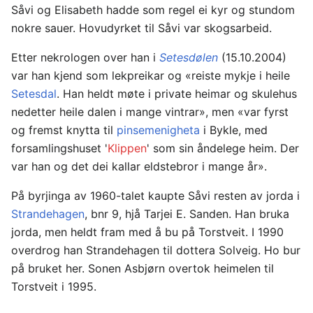
Såvi og Elisabeth hadde som regel ei kyr og stundom
nokre sauer. Hovudyrket til Såvi var skogsarbeid.
Etter nekrologen over han i
Setesdølen
(15.10.2004)
var han kjend som lekpreikar og «reiste mykje i heile
Setesdal
. Han heldt møte i private heimar og skulehus
nedetter heile dalen i mange vintrar», men «var fyrst
og fremst knytta til
pinsemenigheta
i Bykle, med
forsamlingshuset '
Klippen
' som sin åndelege heim. Der
var han og det dei kallar eldstebror i mange år».
På byrjinga av 1960-talet kaupte Såvi resten av jorda i
Strandehagen
, bnr 9, hjå Tarjei E. Sanden. Han bruka
jorda, men heldt fram med å bu på Torstveit. I 1990
overdrog han Strandehagen til dottera Solveig. Ho bur
på bruket her. Sonen Asbjørn overtok heimelen til
Torstveit i 1995.