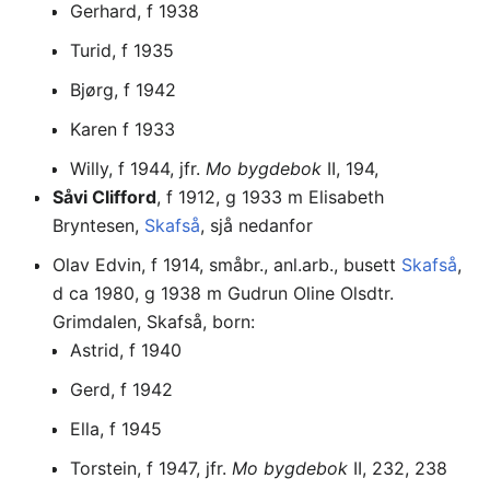
Gerhard, f 1938
Turid, f 1935
Bjørg, f 1942
Karen f 1933
Willy, f 1944, jfr.
Mo bygdebok
II, 194,
Såvi Clifford
, f 1912, g 1933 m Elisabeth
Bryntesen,
Skafså
, sjå nedanfor
Olav Edvin, f 1914, småbr., anl.arb., busett
Skafså
,
d ca 1980, g 1938 m Gudrun Oline Olsdtr.
Grimdalen, Skafså, born:
Astrid, f 1940
Gerd, f 1942
Ella, f 1945
Torstein, f 1947, jfr.
Mo bygdebok
II, 232, 238