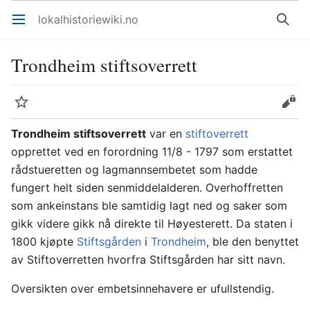
lokalhistoriewiki.no
Åpne hovedmenyen
Søk
Trondheim stiftsoverrett
Overvåk
Rediger
Trondheim stiftsoverrett
var en
stiftoverrett
opprettet ved en forordning 11/8 - 1797 som erstattet
rådstueretten og lagmannsembetet som hadde
fungert helt siden senmiddelalderen. Overhoffretten
som ankeinstans ble samtidig lagt ned og saker som
gikk videre gikk nå direkte til Høyesterett. Da staten i
1800 kjøpte
Stiftsgården
i
Trondheim
, ble den benyttet
av Stiftoverretten hvorfra Stiftsgården har sitt navn.
Oversikten over embetsinnehavere er ufullstendig.