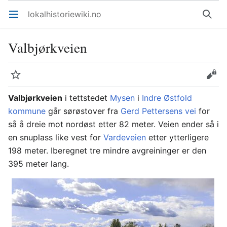
lokalhistoriewiki.no
Åpne hovedmenyen
Søk
Valbjørkveien
Overvåk
Rediger
Valbjørkveien
i tettstedet
Mysen
i
Indre Østfold
kommune
går sørøstover fra
Gerd Pettersens vei
for
så å dreie mot nordøst etter 82 meter. Veien ender så i
en snuplass like vest for
Vardeveien
etter ytterligere
198 meter. Iberegnet tre mindre avgreininger er den
395 meter lang.