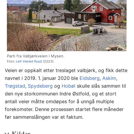
Parti fra Valbjørkveien i Mysen.
Foto:
Leif-Harald Ruud
(2023).
Veien er oppkalt etter treslaget valbjørk, og fikk dette
navnet i 2019. 1. januar 2020 ble
Eidsberg
,
Askim
,
Trøgstad
,
Spydeberg
og
Hobøl
skulle slås sammen til
den nye storkommunen Indre Østfold, og et stort
antall veier måtte omdøpes for å unngå multiple
forekomster. Denne prosessen startet flere måneder
før sammenslåingen var et faktum.
Kilder