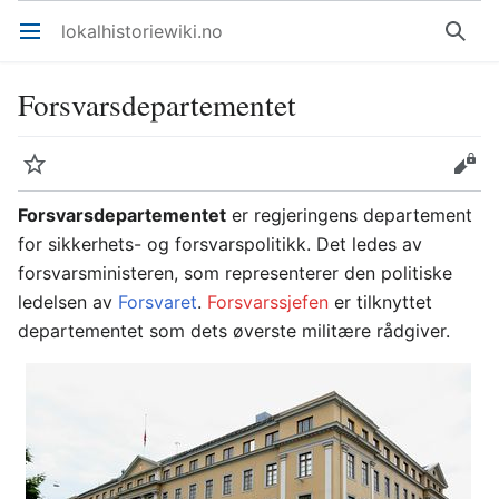
lokalhistoriewiki.no
Åpne hovedmenyen
Søk
Forsvarsdepartementet
Overvåk
Rediger
Forsvarsdepartementet
er regjeringens departement
for sikkerhets- og forsvarspolitikk. Det ledes av
forsvarsministeren, som representerer den politiske
ledelsen av
Forsvaret
.
Forsvarssjefen
er tilknyttet
departementet som dets øverste militære rådgiver.