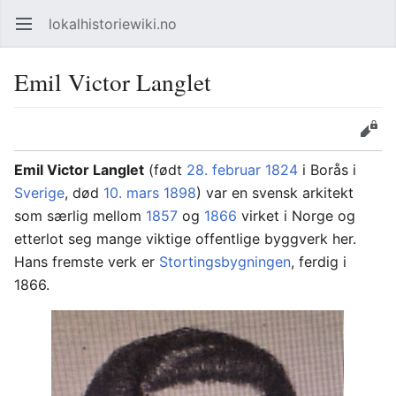
lokalhistoriewiki.no
Åpne hovedmenyen
Søk
Emil Victor Langlet
Overvåk
Rediger
Emil Victor Langlet
(født
28. februar
1824
i Borås i
Sverige
, død
10. mars
1898
) var en svensk arkitekt
som særlig mellom
1857
og
1866
virket i Norge og
etterlot seg mange viktige offentlige byggverk her.
Hans fremste verk er
Stortingsbygningen
, ferdig i
1866.