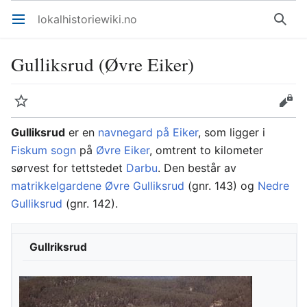
lokalhistoriewiki.no
Åpne hovedmenyen
Søk
Gulliksrud (Øvre Eiker)
Overvåk
Rediger
Gulliksrud
er en
navnegard på Eiker
, som ligger i
Fiskum sogn
på
Øvre Eiker
, omtrent to kilometer
sørvest for tettstedet
Darbu
. Den består av
matrikkelgardene
Øvre Gulliksrud
(gnr. 143) og
Nedre
Gulliksrud
(gnr. 142).
Gullriksrud