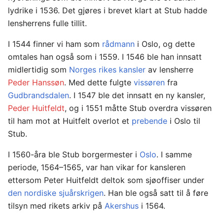
lydrike i 1536. Det gjøres i brevet klart at Stub hadde
lensherrens fulle tillit.
I 1544 finner vi ham som
rådmann
i Oslo, og dette
omtales han også som i 1559. I 1546 ble han innsatt
midlertidig som
Norges rikes kansler
av lensherre
Peder Hanssøn
. Med dette fulgte
vissøren
fra
Gudbrandsdalen
. I 1547 ble det innsatt en ny kansler,
Peder Huitfeldt
, og i 1551 måtte Stub overdra vissøren
til ham mot at Huitfelt overlot et
prebende
i Oslo til
Stub.
I 1560-åra ble Stub borgermester i
Oslo
. I samme
periode, 1564–1565, var han vikar for kansleren
ettersom Peter Huitfeldt deltok som sjøoffiser under
den nordiske sjuårskrigen
. Han ble også satt til å føre
tilsyn med rikets arkiv på
Akershus
i 1564.