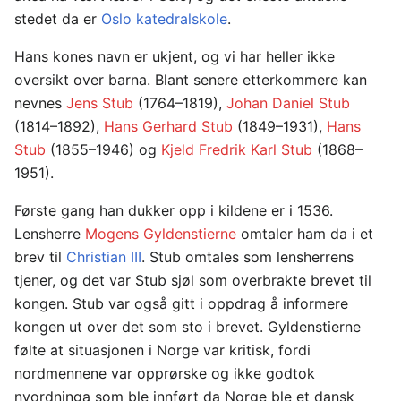
stedet da er
Oslo katedralskole
.
Hans kones navn er ukjent, og vi har heller ikke
oversikt over barna. Blant senere etterkommere kan
nevnes
Jens Stub
(1764–1819),
Johan Daniel Stub
(1814–1892),
Hans Gerhard Stub
(1849–1931),
Hans
Stub
(1855–1946) og
Kjeld Fredrik Karl Stub
(1868–
1951).
Første gang han dukker opp i kildene er i 1536.
Lensherre
Mogens Gyldenstierne
omtaler ham da i et
brev til
Christian III
. Stub omtales som lensherrens
tjener, og det var Stub sjøl som overbrakte brevet til
kongen. Stub var også gitt i oppdrag å informere
kongen ut over det som sto i brevet. Gyldenstierne
følte at situasjonen i Norge var kritisk, fordi
nordmennene var opprørske og ikke godtok
nyordninga som ble innført da Norge ble et dansk