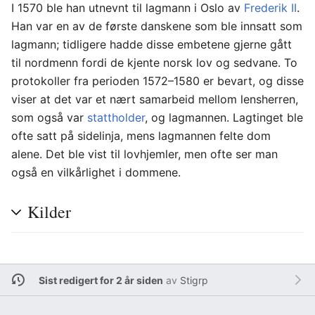
I 1570 ble han utnevnt til lagmann i Oslo av
Frederik II
.
Han var en av de første danskene som ble innsatt som
lagmann; tidligere hadde disse embetene gjerne gått
til nordmenn fordi de kjente norsk lov og sedvane. To
protokoller fra perioden 1572–1580 er bevart, og disse
viser at det var et nært samarbeid mellom lensherren,
som også var
stattholder
, og lagmannen. Lagtinget ble
ofte satt på sidelinja, mens lagmannen felte dom
alene. Det ble vist til lovhjemler, men ofte ser man
også en vilkårlighet i dommene.
Kilder
Sist redigert for 2 år siden
av
Stigrp