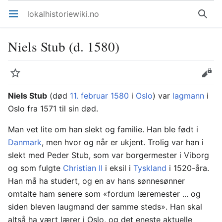
lokalhistoriewiki.no
Åpne hovedmenyen
Søk
Niels Stub (d. 1580)
Overvåk
Rediger
Niels Stub
(død
11. februar
1580
i
Oslo
) var
lagmann
i
Oslo fra 1571 til sin død.
Man vet lite om han slekt og familie. Han ble født i
Danmark
, men hvor og når er ukjent. Trolig var han i
slekt med Peder Stub, som var borgermester i Viborg
og som fulgte
Christian II
i eksil i
Tyskland
i 1520-åra.
Han må ha studert, og en av hans sønnesønner
omtalte ham senere som «fordum læremester ... og
siden bleven laugmand der samme steds». Han skal
altså ha vært lærer i Oslo, og det eneste aktuelle