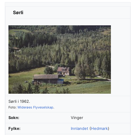
Sørli
Sørli i 1962.
Foto:
Widerøes Flyveselskap
.
Sokn:
Vinger
Fylke:
Innlandet
(
Hedmark
)