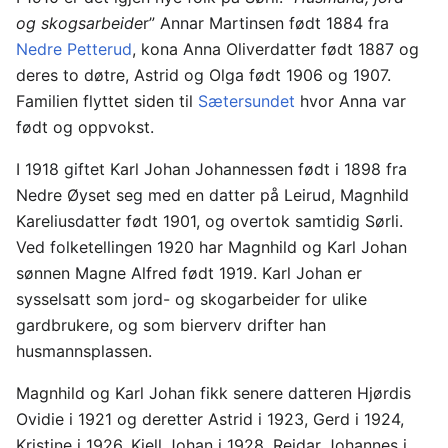
og skogsarbeide
r” Annar Martinsen født 1884 fra
Nedre Petterud
, kona Anna Oliverdatter født 1887 og
deres to døtre, Astrid og Olga født 1906 og 1907.
Familien flyttet siden til
Sætersundet
hvor Anna var
født og oppvokst.
I 1918 giftet Karl Johan Johannessen født i 1898 fra
Nedre Øyset seg med en datter på Leirud, Magnhild
Kareliusdatter født 1901, og overtok samtidig Sørli.
Ved folketellingen 1920 har Magnhild og Karl Johan
sønnen Magne Alfred født 1919. Karl Johan er
sysselsatt som jord- og skogarbeider for ulike
gardbrukere, og som bierverv drifter han
husmannsplassen.
Magnhild og Karl Johan fikk senere datteren Hjørdis
Ovidie i 1921 og deretter Astrid i 1923, Gerd i 1924,
Kristine i 1926, Kjell Johan i 1928, Reidar Johannes i