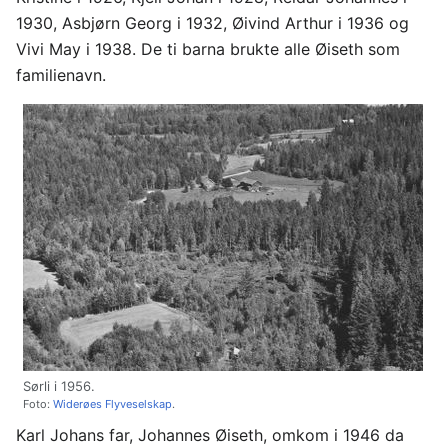
1930, Asbjørn Georg i 1932, Øivind Arthur i 1936 og
Vivi May i 1938. De ti barna brukte alle Øiseth som
familienavn.
Sørli i 1956.
Foto:
Widerøes Flyveselskap
.
Karl Johans far, Johannes Øiseth, omkom i 1946 da