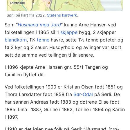
Sørli på kart fra 2022.
Statens kartverk
.
Som "
Husmand med Jord
" kunne Arne Hansen ved
folketellingen i 1865 så 1
skjeppe
bygg, 2 skjepper
blandkorn
, 1¼
tønne
havre, sette 1½ tønne poteter og
fø 2 kyr og 3 sauer. Husdyrhold og avlinger var stort
sett de samme ved tellingen ti år senere.
I 1896 kjøpte Arne Hansen gnr. 55/1 Tangen og
familien flyttet dit.
Ved folketellingen 1900 er Kristian Olsen født 1851 og
Thora Larsdatter født 1858 fra
Sør-Odal
på Sørli. De
har sønnen Andreas født 1883 og døtrene Elise født
1885, Lina i 1887, Gurine i 1892, Torine i 1894 og Karen
i 1897.
I 1910 er det igjen nye folk på Sørli: ”
Husmand, jord-