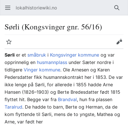
lokalhistoriewiki.no
Åpne hovedmenyen
Søk
Sørli (Kongsvinger gnr. 56/16)
Overvåk
Rediger
Sørli
er et
småbruk
i
Kongsvinger kommune
og var
opprinnelig en
husmannplass
under Sæter nordre i
tidligere
Vinger kommune
. Ole Arnesen og Karen
Pedersdatter fikk husmannskontrakt her i 1853. De var
ikke lenge på Sørli, for allerede i 1855 hadde Arne
Hansen (1826–1903) og Berte Bredesdatter født 1815
flyttet hit. Begge var fra
Brandval
, hun fra plassen
Taralrud
. De hadde to barn, Berte og Herman, da de
kom flyttende til Sørli, mens de to yngste, Mathea og
Arne, var født her