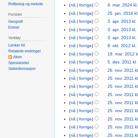
Rettleiing og metode
okt.
nå
forrige
4. mar. 2024 kl
4.
2025
mar.
nå
forrige
25. jan. 2016 kl
25.
Forsider
2024
jan.
nå
forrige
3. apr. 2013 kl.
3.
Geografi
2016
Emner
apr.
nå
forrige
3. apr. 2013 kl.
2013
I
nå
forrige
3. apr. 2013 kl.
Verktøy
n
Lenker hit
nå
forrige
8. okt. 2012 kl.
8.
g
Relaterte endringer
okt.
nå
forrige
19. mar. 2012 k
19.
e
Atom
2012
mar.
nå
forrige
5. des. 2011 kl
5.
n
Spesialsider
2012
Sideinformasjon
des.
r
nå
forrige
26. nov. 2011 k
26.
2011
e
nov.
nå
forrige
25. nov. 2011 k
25.
d
2011
nov.
nå
forrige
25. nov. 2011 k
i
2011
nå
forrige
25. nov. 2011 k
g
nå
forrige
25. nov. 2011 k
e
r
nå
forrige
25. nov. 2011 k
i
nå
forrige
25. nov. 2011 k
n
I
nå
forrige
25. nov. 2011 k
g
n
nå
forrige
25. nov. 2011 k
s