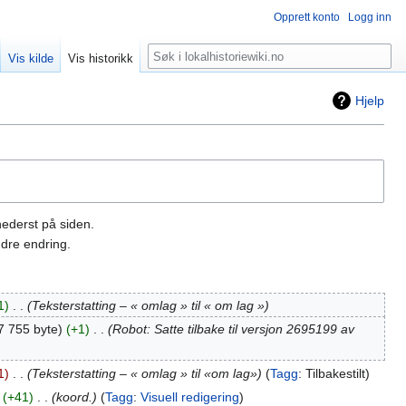
Opprett konto
Logg inn
Søk
Vis kilde
Vis historikk
Hjelp
nederst på siden.
dre endring.
1
‎
Teksterstatting – « omlag » til « om lag »
7 755 byte
+1
‎
Robot: Satte tilbake til versjon 2695199 av
1
‎
Teksterstatting – « omlag » til «om lag»
Tagg
:
Tilbakestilt
+41
‎
koord.
Tagg
:
Visuell redigering