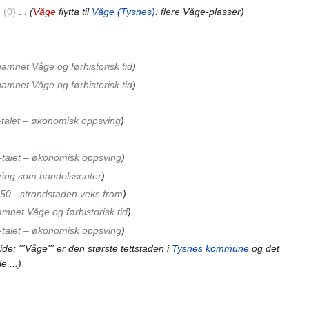
0
‎
Våge
flytta til
Våge (Tysnes)
: flere Våge-plasser
amnet Våge og førhistorisk tid
amnet Våge og førhistorisk tid
talet – økonomisk oppsving
talet – økonomisk oppsving
ring som handelssenter
50 - strandstaden veks fram
mnet Våge og førhistorisk tid
talet – økonomisk oppsving
ide: '''Våge''' er den største tettstaden i
Tysnes kommune
og det
e ...