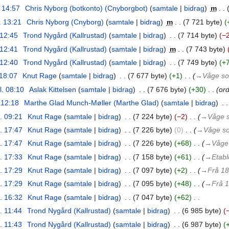
. 14:57
‎
Chris Nyborg (botkonto) (Cnyborgbot)
samtale
bidrag
‎
m
. 13:21
‎
Chris Nyborg (Cnyborg)
samtale
bidrag
‎
m
7 721 byte
 12:45
‎
Trond Nygård (Kallrustad)
samtale
bidrag
‎
7 714 byte
−
 12:41
‎
Trond Nygård (Kallrustad)
samtale
bidrag
‎
m
7 743 byte
 12:40
‎
Trond Nygård (Kallrustad)
samtale
bidrag
‎
7 749 byte
+
 18:07
‎
Knut Rage
samtale
bidrag
‎
7 677 byte
+1
‎
→‎Våge s
l. 08:10
‎
Aslak Kittelsen
samtale
bidrag
‎
7 676 byte
+30
‎
or
. 12:18
‎
Marthe Glad Munch-Møller (Marthe Glad)
samtale
bidrag
‎
l. 09:21
‎
Knut Rage
samtale
bidrag
‎
7 224 byte
−2
‎
→‎Våge s
l. 17:47
‎
Knut Rage
samtale
bidrag
‎
7 226 byte
0
‎
→‎Våge so
l. 17:47
‎
Knut Rage
samtale
bidrag
‎
7 226 byte
+68
‎
→‎Våge
l. 17:33
‎
Knut Rage
samtale
bidrag
‎
7 158 byte
+61
‎
→‎Etabl
l. 17:29
‎
Knut Rage
samtale
bidrag
‎
7 097 byte
+2
‎
→‎Frå 18
l. 17:29
‎
Knut Rage
samtale
bidrag
‎
7 095 byte
+48
‎
→‎Frå 1
l. 16:32
‎
Knut Rage
samtale
bidrag
‎
7 047 byte
+62
‎
l. 11:44
‎
Trond Nygård (Kallrustad)
samtale
bidrag
‎
6 985 byte
l. 11:43
‎
Trond Nygård (Kallrustad)
samtale
bidrag
‎
6 987 byte