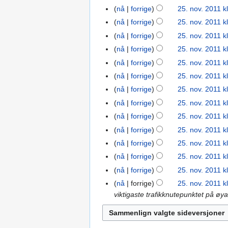
g
nå
forrige
25. nov. 2011 k
f
e
o
nå
forrige
25. nov. 2011 k
n
I
r
r
nå
forrige
25. nov. 2011 kl
n
k
I
e
nå
forrige
25. nov. 2011 k
g
l
n
d
nå
forrige
25. nov. 2011 k
e
a
g
i
nå
forrige
25. nov. 2011 k
n
r
e
g
I
r
i
nå
forrige
25. nov. 2011 k
n
e
n
e
n
r
r
nå
forrige
25. nov. 2011 k
g
d
g
I
e
i
nå
forrige
25. nov. 2011 k
e
i
n
d
n
nå
forrige
25. nov. 2011 k
n
g
g
i
g
r
nå
forrige
25. nov. 2011 k
e
e
g
s
e
r
nå
forrige
25. nov. 2011 k
n
e
f
d
i
r
r
o
nå
forrige
25. nov. 2011 k
i
n
e
i
r
nå
forrige
25. nov. 2011 k
g
g
d
n
k
viktigaste trafikknutepunktet på øya
e
s
i
g
l
r
f
g
s
a
i
o
e
f
r