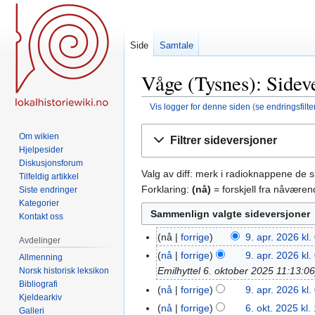
Side
Samtale
Våge (Tysnes): Sidev
Vis logger for denne siden
(
se endringsfilte
Hopp
Hopp
Om wikien
Filtrer sideversjoner
til
til
Hjelpesider
navigering
søk
Diskusjonsforum
Valg av diff: merk i radioknappene de 
Tilfeldig artikkel
Forklaring:
(nå)
= forskjell fra nåvære
Siste endringer
Kategorier
Kontakt oss
nå
forrige
9. apr. 2026 kl.
9.
Avdelinger
apr.
nå
forrige
9. apr. 2026 kl.
Allmenning
2026
Emilhyttel 6. oktober 2025 11:13:0
Norsk historisk leksikon
Bibliografi
nå
forrige
9. apr. 2026 kl.
Kjeldearkiv
nå
forrige
6. okt. 2025 kl.
6.
Galleri