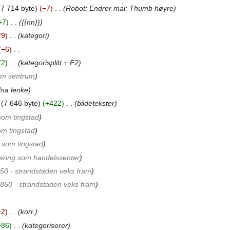
7 714 byte
−7
‎
Robot: Endrer mal: Thumb høyre
+7
‎
{{nn}}
29
‎
kategori
−6
‎
72
‎
kategorisplitt + F2
om sentrum
dna lenke
7 646 byte
+422
‎
bildetekster
om tingstad
m tingstad
 som tingstad
ering som handelssenter
50 - strandstaden veks fram
850 - strandstaden veks fram
−2
‎
korr.
+86
‎
kategoriserer