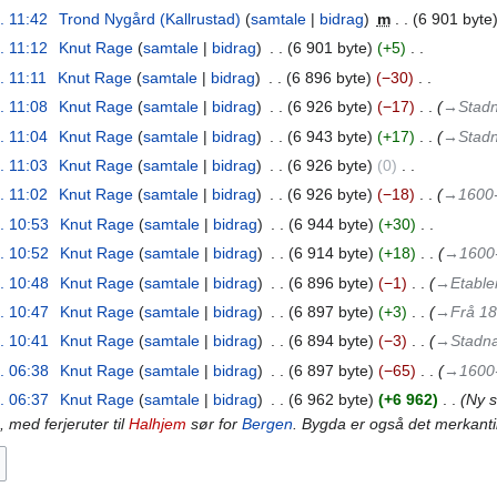
l. 11:42
‎
Trond Nygård (Kallrustad)
samtale
bidrag
‎
m
6 901 byte
l. 11:12
‎
Knut Rage
samtale
bidrag
‎
6 901 byte
+5
‎
. 11:11
‎
Knut Rage
samtale
bidrag
‎
6 896 byte
−30
‎
l. 11:08
‎
Knut Rage
samtale
bidrag
‎
6 926 byte
−17
‎
→‎Stadn
l. 11:04
‎
Knut Rage
samtale
bidrag
‎
6 943 byte
+17
‎
→‎Stadn
l. 11:03
‎
Knut Rage
samtale
bidrag
‎
6 926 byte
0
‎
l. 11:02
‎
Knut Rage
samtale
bidrag
‎
6 926 byte
−18
‎
→‎1600-
l. 10:53
‎
Knut Rage
samtale
bidrag
‎
6 944 byte
+30
‎
l. 10:52
‎
Knut Rage
samtale
bidrag
‎
6 914 byte
+18
‎
→‎1600-
l. 10:48
‎
Knut Rage
samtale
bidrag
‎
6 896 byte
−1
‎
→‎Etable
l. 10:47
‎
Knut Rage
samtale
bidrag
‎
6 897 byte
+3
‎
→‎Frå 18
l. 10:41
‎
Knut Rage
samtale
bidrag
‎
6 894 byte
−3
‎
→‎Stadna
l. 06:38
‎
Knut Rage
samtale
bidrag
‎
6 897 byte
−65
‎
→‎1600-
l. 06:37
‎
Knut Rage
samtale
bidrag
‎
6 962 byte
+6 962
‎
Ny s
, med ferjeruter til
Halhjem
sør for
Bergen
. Bygda er også det merkantil