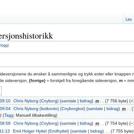
Les
ersjonshistorikk
rlogg
)
sideversjonene du ønsker å sammenligne og trykk enter eller knappen 
nde sideversjon,
(forrige)
= forskjell fra foregående sideversjon,
m
= min
 09:10
‎
Chris Nyborg (Cnyborg)
samtale
bidrag
‎
m
7 756 byte
+
 09:04
‎
Chris Nyborg (botkonto) (Cnyborgbot)
samtale
bidrag
‎
m
6
Tagg
:
Manuell tilbakestilling
 08:58
‎
Chris Nyborg (Cnyborg)
samtale
bidrag
‎
m
7 754 byte
−
 11:13
‎
Emil Holger Hyttel (Emilhyttel)
samtale
bidrag
‎
7 755 byte