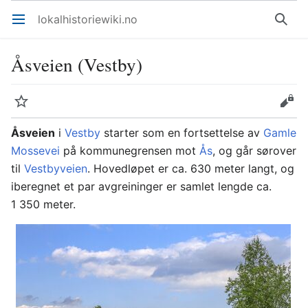
lokalhistoriewiki.no
Åpne hovedmenyen
Søk
Åsveien (Vestby)
Overvåk
Rediger
Åsveien
i
Vestby
starter som en fortsettelse av
Gamle
Mossevei
på kommunegrensen mot
Ås
, og går sørover
til
Vestbyveien
. Hovedløpet er ca. 630 meter langt, og
iberegnet et par avgreininger er samlet lengde ca.
1 350 meter.