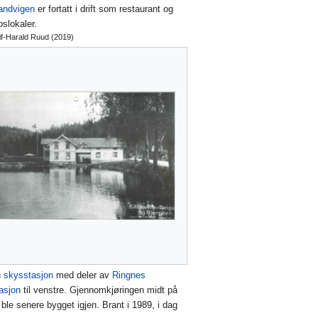
Sandvigen
er fortatt i drift som restaurant og
pslokaler.
if-Harald Ruud (2019)
 skysstasjon
med deler av
Ringnes
asjon
til venstre. Gjennomkjøringen midt på
ble senere bygget igjen. Brant i 1989, i dag