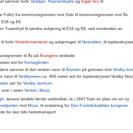
et sørover forbi
Stubljan
,
Hvervenbukta
og
Ingier bru
til
.
dre Follo) fra kommunegrensen mot Oslo til kommunegrensen mot Ås.
il E18 og E6.
en Tusenfryd til søndre avkjøring til E18 og E6; ved nordenden av
til forbi
Vinterbrosenteret
og avkjøringen til
Nesodden
, til toplanskrys
munegrensen til Ås på
Årungens
vestside.
veien øst for
Korsegården
.
idere sørover til den endrer navn til
Åsveien
på grensen mot
Vestby k
er navn til
Vestbyveien
ca. 400 meter øst for toplanskrysset Vestby Nor
veien
sør for
Vestby sentrum
.
r over i veien
Verket
i
Moss
.
rgh
, senere landets første veidirektør, la i 1847 fram en plan om en ny
nefjorden
mot
Moss
, til erstatning for
Den Fredrikshaldske kongevei
de for den tids hestetransport.