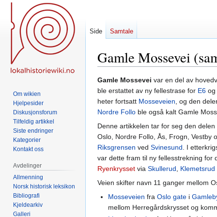
Side
Samtale
Gamle Mossevei (sam
Hopp
Hopp
Gamle Mossevei
var en del av hovedv
til
til
ble erstattet av ny fellestrase for
E6
o
Om wikien
navigering
søk
heter fortsatt
Mosseveien
, og den del
Hjelpesider
Nordre Follo
ble også kalt Gamle Mossev
Diskusjonsforum
Tilfeldig artikkel
Denne artikkelen tar for seg den dele
Siste endringer
Oslo, Nordre Follo, Ås, Frogn, Vestby
Kategorier
Riksgrensen
ved
Svinesund
. I etterkr
Kontakt oss
var dette fram til ny fellesstrekning f
Avdelinger
Ryenkrysset
via
Skullerud
,
Klemetsrud
Allmenning
Veien skifter navn 11 ganger mellom Os
Norsk historisk leksikon
Bibliografi
Mosseveien
fra
Oslo gate
i
Gamleb
Kjeldearkiv
mellom Herregårdskrysset og komm
Galleri