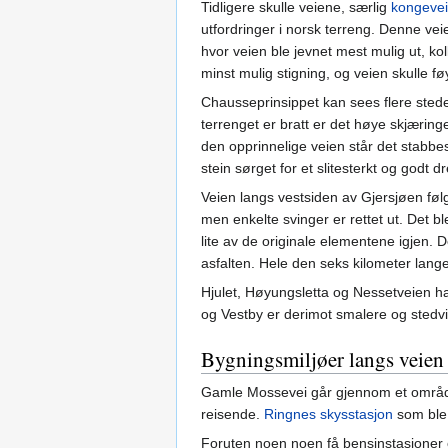
Tidligere skulle veiene, særlig
kongeve
utfordringer i norsk terreng. Denne vei
hvor veien ble jevnet mest mulig ut, kol
minst mulig stigning, og veien skulle fø
Chausseprinsippet kan sees flere sted
terrenget er bratt er det høye skjæring
den opprinnelige veien står det stabbes
stein sørget for et slitesterkt og godt d
Veien langs vestsiden av Gjersjøen føl
men enkelte svinger er rettet ut. Det bl
lite av de originale elementene igjen. 
asfalten. Hele den seks kilometer lange
Hjulet, Høyungsletta og Nessetveien h
og Vestby er derimot smalere og stedvi
Bygningsmiljøer langs veien
Gamle Mossevei går gjennom et område 
reisende.
Ringnes skysstasjon
som ble 
Foruten noen noen få bensinstasjoner 