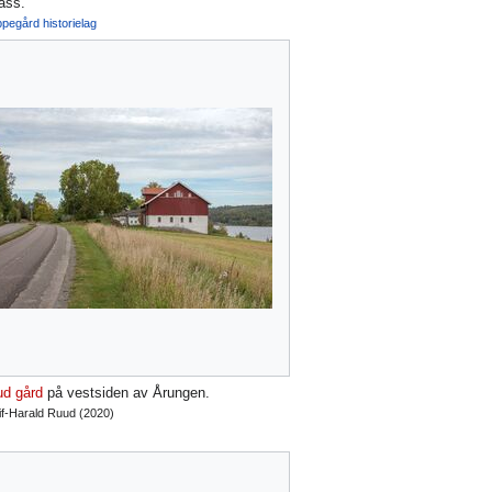
lass.
pegård historielag
ud gård
på vestsiden av Årungen.
if-Harald Ruud (2020)