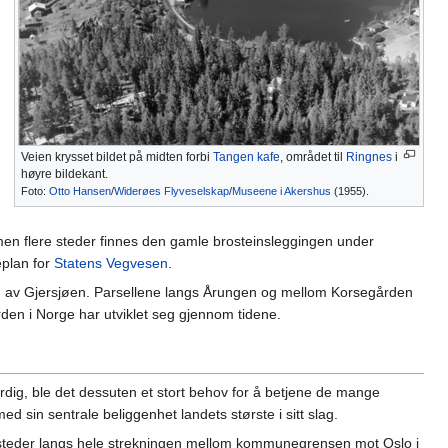
Veien krysset bildet på midten forbi
Tangen kafe
, området til
Ringnes
i
høyre bildekant.
Foto:
Otto Hansen
/
Widerøes Flyveselskap
/
Museene i Akershus
(1955).
e, men flere steder finnes den gamle brosteinsleggingen under
eplan for
Statens Vegvesen
.
n av Gjersjøen. Parsellene langs Årungen og mellom Korsegården
rden i Norge har utviklet seg gjennom tidene.
dig, ble det dessuten et stort behov for å betjene de mange
 sin sentrale beliggenhet landets største i sitt slag.
gssteder langs hele strekningen mellom kommunegrensen mot Oslo i