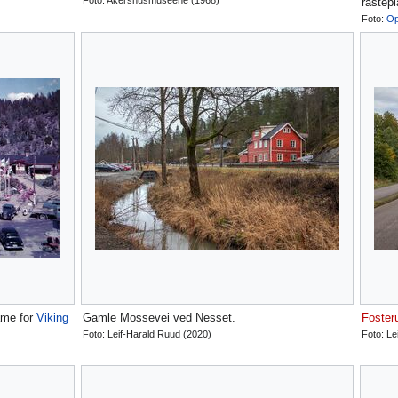
Foto: Akershusmuseene (1968)
rastep
Foto:
Op
ame for
Viking
Gamle Mossevei ved Nesset.
Foster
Foto: Leif-Harald Ruud (2020)
Foto: Le