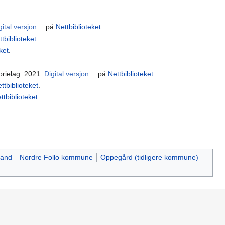
gital versjon
på
Nettbiblioteket
tbiblioteket
ket
.
orielag. 2021.
Digital versjon
på
Nettbiblioteket
.
ttbiblioteket
.
ttbiblioteket
.
rand
Nordre Follo kommune
Oppegård (tidligere kommune)