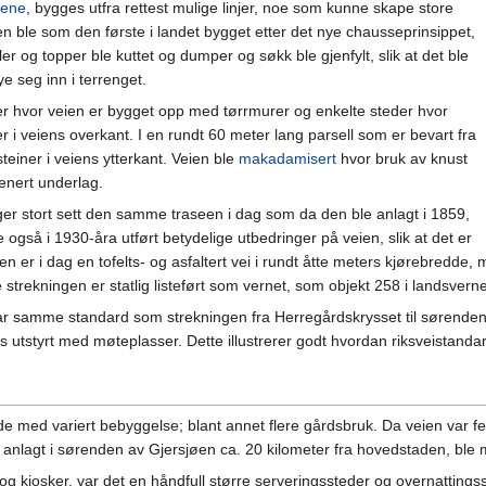
iene
, bygges utfra rettest mulige linjer, noe som kunne skape store
en ble som den første i landet bygget etter det nye chausseprinsippet,
ler og topper ble kuttet og dumper og søkk ble gjenfylt, slik at det ble
ye seg inn i terrenget.
er hvor veien er bygget opp med tørrmurer og enkelte steder hvor
er i veiens overkant. I en rundt 60 meter lang parsell som er bevart fra
teiner i veiens ytterkant. Veien ble
makadamisert
hvor bruk av knust
renert underlag.
ger stort sett den samme traseen i dag som da den ble anlagt i 1859,
e også i 1930-åra utført betydelige utbedringer på veien, slik at det er
Den er i dag en tofelts- og asfaltert vei i rundt åtte meters kjørebredd
 strekningen er statlig listeført som vernet, som objekt 258 i landsvern
ar samme standard som strekningen fra Herregårdskrysset til sørende
s utstyrt med møteplasser. Dette illustrerer godt hvordan riksveistanda
med variert bebyggelse; blant annet flere gårdsbruk. Da veien var fer
anlagt i sørenden av Gjersjøen ca. 20 kilometer fra hovedstaden, ble med
og kiosker, var det en håndfull større serveringssteder og overnattin