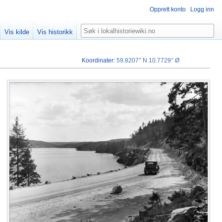
Opprett konto
Logg inn
Søk
Vis kilde
Vis historikk
Koordinater
:
59.8207° N
10.7729° Ø