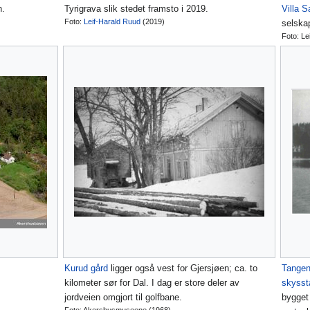
n.
Tyrigrava slik stedet framsto i 2019.
Villa 
Foto:
Leif-Harald Ruud
(2019)
selska
Foto: Le
Kurud gård
ligger også vest for Gjersjøen; ca. to
Tangen
kilometer sør for Dal. I dag er store deler av
skysst
jordveien omgjort til golfbane.
bygget 