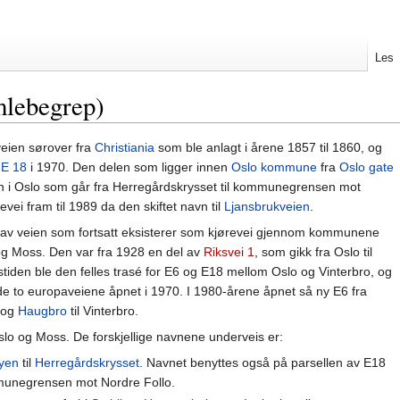
Les
lebegrep)
eien sørover fra
Christiania
som ble anlagt i årene 1857 til 1860, og
g
E 18
i 1970. Den delen som ligger innen
Oslo kommune
fra
Oslo gate
en i Oslo som går fra Herregårdskrysset til kommunegrensen mot
ei fram til 1989 da den skiftet navn til
Ljansbrukveien
.
n av veien som fortsatt eksisterer som kjørevei gjennom kommunene
 og Moss. Den var fra 1928 en del av
Riksvei 1
, som gikk fra Oslo til
igstiden ble den felles trasé for E6 og E18 mellom Oslo og Vinterbro, og
or de to europaveiene åpnet i 1970. I 1980-årene åpnet så ny E6 fra
og
Haugbro
til Vinterbro.
lo og Moss. De forskjellige navnene underveis er:
yen
til
Herregårdskrysset
. Navnet benyttes også på parsellen av E18
unegrensen mot Nordre Follo.