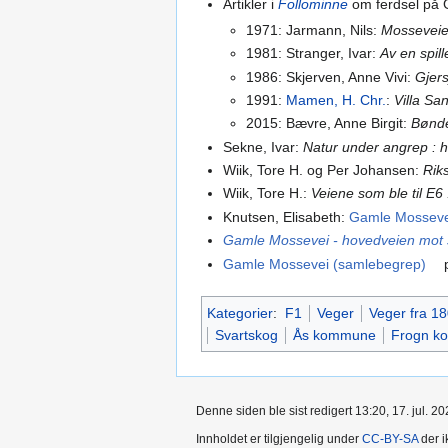
Artikler i
Follominne
om ferdsel på 
1971: Jarmann, Nils:
Mosseveien
1981: Stranger, Ivar:
Av en spil
1986: Skjerven, Anne Vivi:
Gjer
1991:
Mamen, H. Chr.
:
Villa Sa
2015: Bævre, Anne Birgit:
Bønde
Sekne, Ivar:
Natur under angrep : 
Wiik, Tore H. og Per Johansen:
Riks
Wiik, Tore H.:
Veiene som ble til E6
Knutsen, Elisabeth:
Gamle Mosseve
Gamle Mossevei - hovedveien mot
Gamle Mossevei (samlebegrep)
Kategorier
:
F1
Veger
Veger fra 18
Svartskog
Ås kommune
Frogn k
Denne siden ble sist redigert 13:20, 17. jul. 20
Innholdet er tilgjengelig under
CC-BY-SA
der i