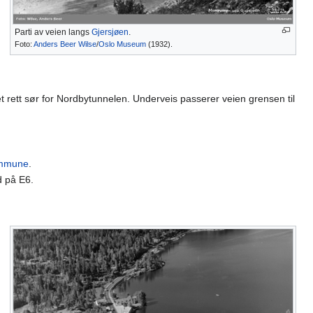
Parti av veien langs
Gjersjøen
.
Foto:
Anders Beer Wilse
/
Oslo Museum
(1932).
set rett sør for Nordbytunnelen. Underveis passerer veien grensen til
ommune
.
d på E6.