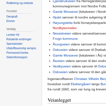
Ljansbrukveien
fra Herregårdskryss
Rettleiing og metode
kommunegrensen mot Nordre Follo
Forsider
Gamle Mossevei
(lokalveien i Nor
Geografi
Hjulet
sørover til nordre avkjøring t
Emner
Høyungsletta
forbi fornøyelsespark
Nordbytunnelen
.
Verktøy
Nessetveien
videre sørvest/sørover 
Lenker hit
Frogn kommune
.
Relaterte endringer
Spesialsider
Årungveien
videre sørover til kom
Utskriftsvennlig versjon
Osloveien
videre sørover til Drøbak
Permanent lenke
Gamle Mossevei
(lokalveien i Ås) v
Sideinformasjon
Åsveien
videre sørover til den endr
Vestbyveien
videre sørover til
Oslo
Osloveien
videre sørover til den gå
Ingeniøroffiseren
Christian Vilhelm Be
hovedvei rundt
Ekebergåsen
langs
Bun
fra rundt 1660, som var tung og kreven
Veianlegget