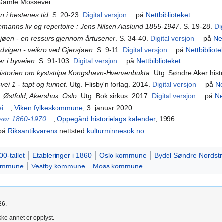
Gamle Mossevei:
 i hestenes tid
. S. 20-23.
Digital versjon
på
Nettbiblioteket
lemanns liv og repertoire : Jens Nilsen Aaslund 1855-1947
. S. 19-28.
Di
sjøen - en ressurs gjennom årtusener
. S. 34-40.
Digital versjon
på
Net
ndvigen - veikro ved Gjersjøen
. S. 9-11.
Digital versjon
på
Nettbibliote
r i byveien
. S. 91-103.
Digital versjon
på
Nettbiblioteket
historien om kyststripa Kongshavn-Hvervenbukta
. Utg. Søndre Aker hist
vei 1 - tapt og funnet
. Utg. Flisby'n forlag. 2014.
Digital versjon
på
Ne
 : Østfold, Akershus, Oslo
. Utg. Bok sirkus. 2017.
Digital versjon
på
Ne
i
,
Viken fylkeskommune
, 3. januar 2020
 sør 1860-1970
,
Oppegård historielags kalender
, 1996
på
Riksantikvarens
nettsted
kulturminnesok.no
00-tallet
Etableringer i 1860
Oslo kommune
Bydel Søndre Nordst
ommune
Vestby kommune
Moss kommune
26.
kke annet er opplyst.