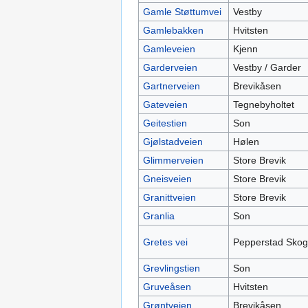
Gamle Støttumvei
Vestby
Gamlebakken
Hvitsten
Gamleveien
Kjenn
Garderveien
Vestby / Garder
Gartnerveien
Brevikåsen
Gateveien
Tegnebyholtet
Geitestien
Son
Gjølstadveien
Hølen
Glimmerveien
Store Brevik
Gneisveien
Store Brevik
Granittveien
Store Brevik
Granlia
Son
Gretes vei
Pepperstad Skog
Grevlingstien
Son
Gruveåsen
Hvitsten
Grøntveien
Brevikåsen