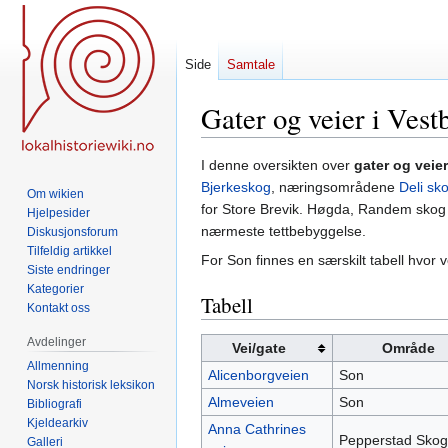
Side
Samtale
Gater og veier i Ve
Hopp
Hopp
I denne oversikten over
gater og veie
til
til
Bjerkeskog
, næringsområdene
Deli sk
Om wikien
navigering
søk
for Store Brevik. Høgda, Randem skog o
Hjelpesider
nærmeste tettbebyggelse.
Diskusjonsforum
Tilfeldig artikkel
For Son finnes en særskilt tabell hvor
Siste endringer
Kategorier
Tabell
Kontakt oss
Avdelinger
Vei/gate
Område
Allmenning
Alicenborgveien
Son
Norsk historisk leksikon
Almeveien
Son
Bibliografi
Kjeldearkiv
Anna Cathrines
Pepperstad Skog
Galleri