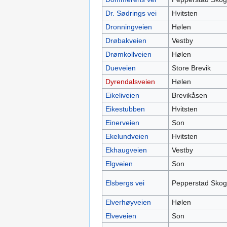
Dr. Sødrings vei
Hvitsten
Dronningveien
Hølen
Drøbakveien
Vestby
Drømkollveien
Hølen
Dueveien
Store Brevik
Dyrendalsveien
Hølen
Eikeliveien
Brevikåsen
Eikestubben
Hvitsten
Einerveien
Son
Ekelundveien
Hvitsten
Ekhaugveien
Vestby
Elgveien
Son
Elsbergs vei
Pepperstad Skog
Elverhøyveien
Hølen
Elveveien
Son