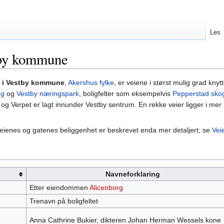
Les
stby kommune
r i Vestby kommune
,
Akershus fylke
, er veiene i størst mulig grad kny
og
og
Vestby næringspark
, boligfelter som eksempelvis
Pepperstad sko
g Verpet er lagt innunder Vestby sentrum. En rekke veier ligger i mer 
 veienes og gatenes beliggenhet er beskrevet enda mer detaljert; se
Vei
Navneforklaring
Etter eiendommen
Alicenborg
Trenavn på boligfeltet
Anna Cathrine Bukier, dikteren Johan Herman Wessels kone