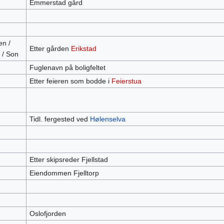
Emmerstad gård
en /
Etter gården
Erikstad
 / Son
Fuglenavn på boligfeltet
Etter feieren som bodde i
Feierstua
Tidl. fergested ved
Hølenselva
Etter skipsreder Fjellstad
Eiendommen Fjelltorp
Oslofjorden