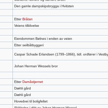
Den gamle dampskipsbrygga i Hvitsten
Etter
Bråtan
Veiens tilblivelse
Eiendommen Bølnes i enden av veien
Etter seilbåtbyggeri
Caspar Schade Erlandsen (1799–1866), tidl. ordfører i Vestb
Johan Herman Wessels bror
Etter
Damåstjernet
Dæhli gård
Dæhli gård
Hovedvei til boligfeltet
Skikkelse i dikt av Johan Herman Wessel