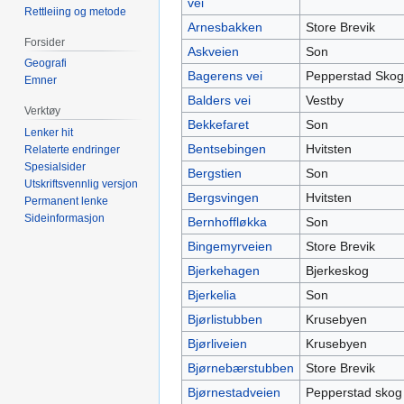
vei
Rettleiing og metode
Arnesbakken
Store Brevik
Forsider
Askveien
Son
Geografi
Bagerens vei
Pepperstad Skog
Emner
Balders vei
Vestby
Verktøy
Bekkefaret
Son
Lenker hit
Bentsebingen
Hvitsten
Relaterte endringer
Spesialsider
Bergstien
Son
Utskriftsvennlig versjon
Bergsvingen
Hvitsten
Permanent lenke
Sideinformasjon
Bernhoffløkka
Son
Bingemyrveien
Store Brevik
Bjerkehagen
Bjerkeskog
Bjerkelia
Son
Bjørlistubben
Krusebyen
Bjørliveien
Krusebyen
Bjørnebærstubben
Store Brevik
Bjørnestadveien
Pepperstad skog