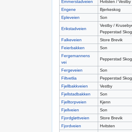
Emmerstadveien
Hvitsten / Vestby
Engene
Bjerkeskog
Epleveien
Son
Vestby / Kruseby
Erikstadveien
Pepperstad Skog
Falkeveien
Store Brevik
Feierbakken
Son
Fergemannens
Pepperstad Skog
vei
Fergeveien
Son
Filtvetlia
Pepperstad Skog
Fjellbakkveien
Vestby
Fjellstadbakken
Son
Fjelltorpveien
Kjenn
Fjellveien
Son
Fjordgløttveien
Store Brevik
Fjordveien
Hvitsten