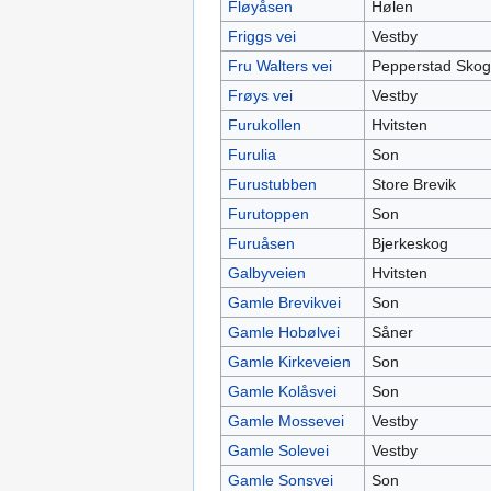
Fløyåsen
Hølen
Friggs vei
Vestby
Fru Walters vei
Pepperstad Skog
Frøys vei
Vestby
Furukollen
Hvitsten
Furulia
Son
Furustubben
Store Brevik
Furutoppen
Son
Furuåsen
Bjerkeskog
Galbyveien
Hvitsten
Gamle Brevikvei
Son
Gamle Hobølvei
Såner
Gamle Kirkeveien
Son
Gamle Kolåsvei
Son
Gamle Mossevei
Vestby
Gamle Solevei
Vestby
Gamle Sonsvei
Son