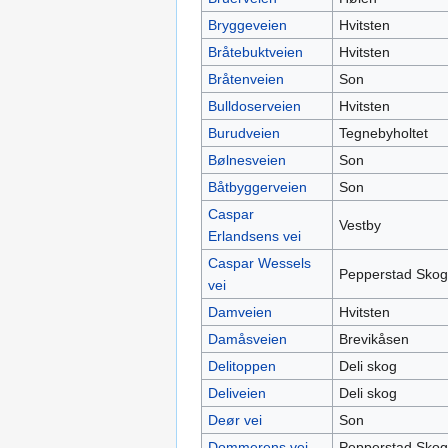
Bryggeveien
Hvitsten
Bråtebuktveien
Hvitsten
Bråtenveien
Son
Bulldoserveien
Hvitsten
Burudveien
Tegnebyholtet
Bølnesveien
Son
Båtbyggerveien
Son
Caspar
Vestby
Erlandsens vei
Caspar Wessels
Pepperstad Skog
vei
Damveien
Hvitsten
Damåsveien
Brevikåsen
Delitoppen
Deli skog
Deliveien
Deli skog
Deør vei
Son
Dommerens vei
Pepperstad Skog