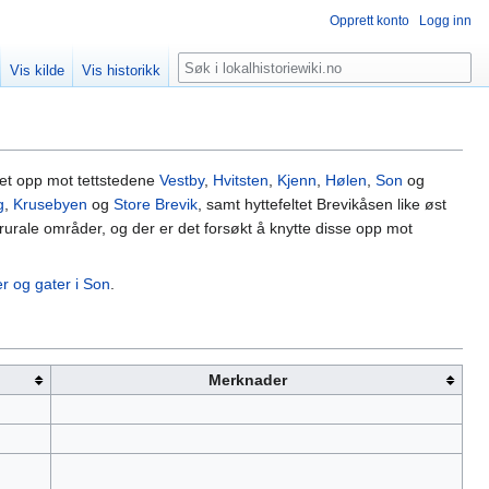
Opprett konto
Logg inn
Søk
Vis kilde
Vis historikk
ttet opp mot tettstedene
Vestby
,
Hvitsten
,
Kjenn
,
Hølen
,
Son
og
g
,
Krusebyen
og
Store Brevik
, samt hyttefeltet Brevikåsen like øst
rurale områder, og der er det forsøkt å knytte disse opp mot
er og gater i Son
.
Merknader