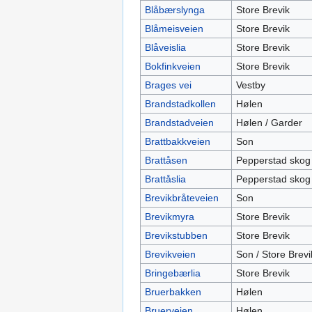
Blåbærslynga
Store Brevik
Blåmeisveien
Store Brevik
Blåveislia
Store Brevik
Bokfinkveien
Store Brevik
Brages vei
Vestby
Brandstadkollen
Hølen
Brandstadveien
Hølen / Garder
Brattbakkveien
Son
Brattåsen
Pepperstad skog
Brattåslia
Pepperstad skog
Brevikbråteveien
Son
Brevikmyra
Store Brevik
Brevikstubben
Store Brevik
Brevikveien
Son / Store Brevi
Bringebærlia
Store Brevik
Bruerbakken
Hølen
Bruerveien
Hølen