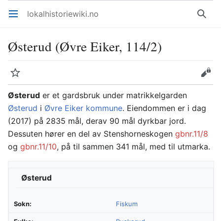
lokalhistoriewiki.no
Åpne hovedmenyen
Søk
Østerud (Øvre Eiker, 114/2)
Overvåk
Rediger
Østerud
er et gardsbruk under matrikkelgarden
Østerud
i
Øvre Eiker kommune
. Eiendommen er i dag
(2017) på 2835 mål, derav 90 mål dyrkbar jord.
Dessuten hører en del av Stenshorneskogen
gbnr.11/8
og
gbnr.11/10
, på til sammen 341 mål, med til utmarka.
Østerud
Sokn:
Fiskum