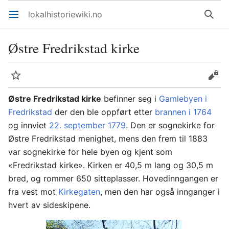
lokalhistoriewiki.no
Åpne hovedmenyen
Søk
Østre Fredrikstad kirke
Overvåk
Rediger
Østre Fredrikstad kirke
befinner seg i
Gamlebyen i
Fredrikstad
der den ble oppført etter
brannen i 1764
og innviet
22. september
1779
. Den er sognekirke for
Østre Fredrikstad menighet, mens den frem til 1883
var sognekirke for hele byen og kjent som
«Fredrikstad kirke». Kirken er 40,5 m lang og 30,5 m
bred, og rommer 650 sitteplasser. Hovedinngangen er
fra vest mot
Kirkegaten
, men den har også innganger i
hvert av sideskipene.