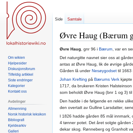
Side
Samtale
Øvre Haug (Bærum g
Hopp
Hopp
Øvre Haug
, gnr 96 i
Bærum
, var en s
til
til
Det naturgitte navnet sier oss at gård
Om wikien
navigering
søk
Hjelpesider
antas at Øvre Haug, lik de øvrige går
Diskusjonsforum
Gården lå under
Nesøygodset
til 1663 
Tilfeldig artikkel
Johan Krefting
på
Bærums Verk
kjøpte
Siste endringer
1717, da brukeren Kristen Halsteinson 
Kategorier
Kontakt oss
som beholdt Øvre Haug (bnr 1 og 3) til
Den hadde i de følgende en rekke ulike 
Avdelinger
den overtatt av Gulline Larsdatter, se
Allmenning
Norsk historisk leksikon
I 1826 hadde gården 85 mål innmark, o
Bibliografi
4 tønner potet. Det året solgte gården
Kjeldearkiv
dekar skog. Rønneberg og Granholt var
Galleri