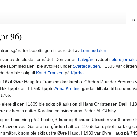
Les
nr 96)
entrumsgård for bosettingen i nedre del av
Lommedalen
.
en var av de eldste i området. Den var en
halvgård
ryddet i
eldre jernald
dene i Lommedalen, ble avfolket under
Svartedauden
. I 1395 var gården
da den ble solgt til
Knud Franzen
på
Kjørbo
.
 i 1674 Øvre Haug fra Fransens konkursbo. Gården lå under Bærums Ve
fikk kjøpt den. I 1750 kjøpte
Anna Krefting
gården tilbake til Bærums Ve
 1766.
eiere til den i 1809 ble solgt på auksjon til Hans Christensen Dæli. I 1
nere av henns datter Karoline og svigersønn Peder M. GUriby.
g en besetning på 2 hester, 6 kuer og 6 sauer. Utsæden var 6 tønner 
 20 favner ved. Senere har gården hatt ca. 110 dekar dyrket mark og ca
 småbruk som ble skilt ut fra Øvre Haug. I 1939 var Øvre Haug på 749