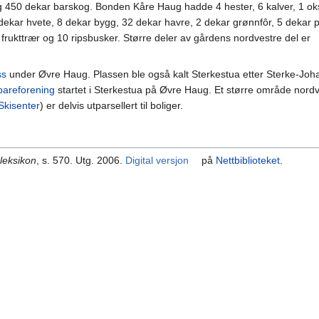
g 450 dekar barskog. Bonden Kåre Haug hadde 4 hester, 6 kalver, 1 ok
 dekar hvete, 8 dekar bygg, 32 dekar havre, 2 dekar grønnfôr, 5 dekar 
frukttrær og 10 ripsbusker. Større deler av gårdens nordvestre del er
ss
under Øvre Haug. Plassen ble også kalt Sterkestua etter Sterke-Joha
areforening
startet i Sterkestua på Øvre Haug. Et større område nordv
kisenter
) er delvis utparsellert til boliger.
leksikon
, s. 570. Utg. 2006.
Digital versjon
på
Nettbiblioteket
.