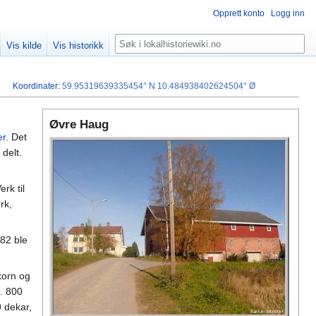
Opprett konto
Logg inn
Søk
Vis kilde
Vis historikk
Koordinater
:
59.95319639335454° N
10.484938402624504° Ø
Øvre Haug
er
. Det
 delt.
rk til
rk,
882 ble
korn og
. 800
 dekar,