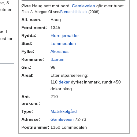
se, 3
Øvre Haug sett mot nord,
Gamleveien
går over tunet.
poteter
Foto: A. Morgan OLsen/
Bærum bibliotek
(2008).
Alt. navn:
Haug
Først nevnt:
1345
n. I
Rydda:
Eldre jernalder
est for
Sted:
Lommedalen
Fylke:
Akershus
Kommune:
Bærum
Gnr.:
96
Areal:
Etter utparsellering:
110
dekar
dyrket innmark, rundt 450
dekar skog
Ant.
210
bruksnr.:
Type:
Matrikkelgård
Adresse:
Gamleveien
72-73
Postnummer:
1350 Lommedalen