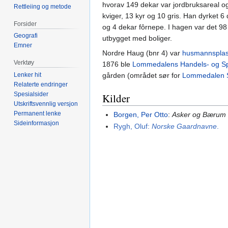
hvorav 149 dekar var jordbruksareal o
Rettleiing og metode
kviger, 13 kyr og 10 gris. Han dyrket 6
Forsider
og 4 dekar fôrnepe. I hagen var det 98 
Geografi
utbygget med boliger.
Emner
Nordre Haug (bnr 4) var
husmannspla
Verktøy
1876 ble
Lommedalens Handels- og Sp
Lenker hit
gården (området sør for
Lommedalen S
Relaterte endringer
Spesialsider
Kilder
Utskriftsvennlig versjon
Permanent lenke
Borgen, Per Otto
:
Asker og Bærum 
Sideinformasjon
Rygh, Oluf:
Norske Gaardnavne
.