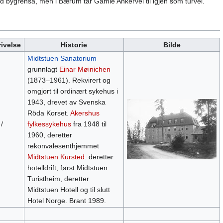
 bygrensa, men i Bærum tar Gamle Ankervei til igjen som turvei.
ivelse
Historie
Bilde
Midtstuen Sanatorium
grunnlagt
Einar Møinichen
(1873–1961). Rekvirert og
omgjort til ordinært sykehus i
1943, drevet av Svenska
Röda Korset.
Akershus
/
fylkessykehus
fra 1948 til
1960, deretter
rekonvalesenthjemmet
Midtstuen Kursted
. deretter
hotelldrift, først Midtstuen
Turistheim, deretter
Midtstuen Hotell og til slutt
Hotel Norge. Brant 1989.