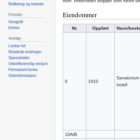
bom. Ankerveien stopper som nevnt ved
Rettleiing og metode
Eiendommer
Forsider
Geografi
Nr.
Oppført
Navn/beskr
Emner
Verktøy
Lenker hit
Relaterte endringer
Spesialsider
Utskriftsvennlig versjon
Permanent lenke
Sideinformasjon
Sanatorium 
6
1910
hotell
10A/B