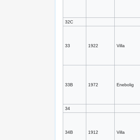
32C
33
1922
Villa
33B
1972
Enebolig
34
34B
1912
Villa