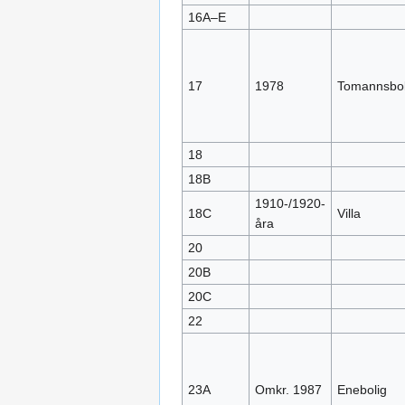
16A–E
17
1978
Tomannsbol
18
18B
1910-/1920-
18C
Villa
åra
20
20B
20C
22
23A
Omkr. 1987
Enebolig