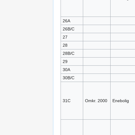
26A
26B/C
27
28
28B/C
29
30A
30B/C
31C
Omkr. 2000
Enebolig