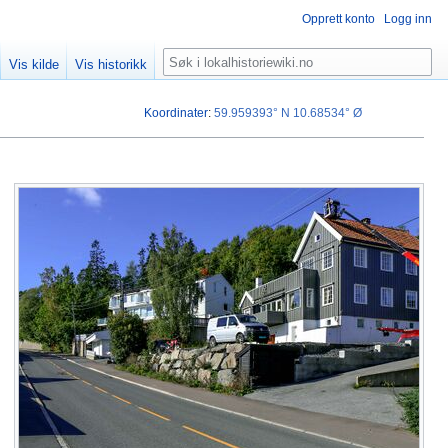
Opprett konto
Logg inn
Søk
Vis kilde
Vis historikk
Koordinater
:
59.959393° N
10.68534° Ø