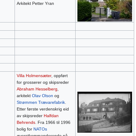
Arkitekt Petter Yran
Villa Holmensæter
, oppført
for grosserer og skipsreder
Abraham Hesselberg
,
arkitekt
Olav Olson
og
Strømmen Trævarefabrik
.
Etter første verdenskrig eid
av skipsreder
Halfdan
Behrends
. Fra 1966 til 1996
bolig for
NATOs
øverstkommanderende på