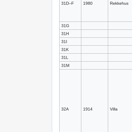
31D–F
1980
Rekkehus
31G
31H
31I
31K
31L
31M
32A
1914
Villa