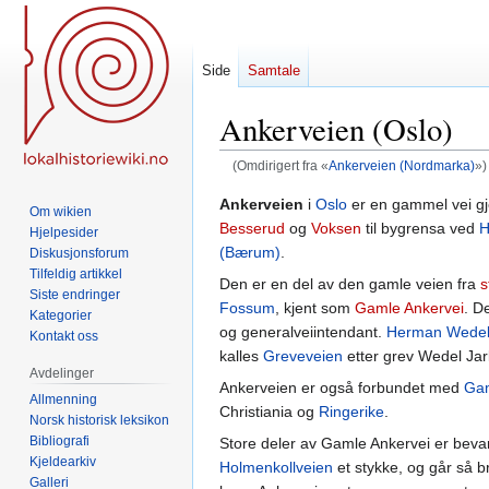
Side
Samtale
Ankerveien (Oslo)
(Omdirigert fra «
Ankerveien (Nordmarka)
»)
Hopp
Hopp
Ankerveien
i
Oslo
er en gammel vei 
Om wikien
til
til
Besserud
og
Voksen
til bygrensa ved
H
Hjelpesider
navigering
søk
(Bærum)
.
Diskusjonsforum
Tilfeldig artikkel
Den er en del av den gamle veien fra
s
Siste endringer
Fossum
, kjent som
Gamle Ankervei
. D
Kategorier
og generalveiintendant.
Herman Wedel 
Kontakt oss
kalles
Greveveien
etter grev Wedel Jar
Avdelinger
Ankerveien er også forbundet med
Gam
Allmenning
Christiania og
Ringerike
.
Norsk historisk leksikon
Bibliografi
Store deler av Gamle Ankervei er bevar
Kjeldearkiv
Holmenkollveien
et stykke, og går så 
Galleri