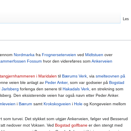
Les
gjennom
Nordmarka
fra
Frognerseterveien
ved
Midtstuen
over
ammerfossen
Fossum
hvor den videreføres som
Ankerveien
tangjernhammeren i Maridalen
til
Bærums Verk
, via
smelteovnen på
enne veien ble anlagt av
Peder Anker
, som var godseier på
Bogstad
Jarlsberg
forlenga den senere til
Hakadals Verk
, en strekning som
lsberg. Den eksisterende veien har også navn etter Peder Anker.
leveien
i
Bærum
samt
Krokskogveien
i
Hole
og Kongeveien mellom
t som turvei. Det stykket som utgjør Ankerveien, følger ved Besserud
bratt nedover mot Voksen. Ved
Bogstad golfbane
er den stengt med