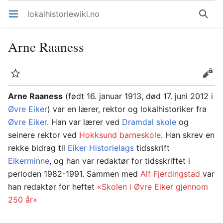
lokalhistoriewiki.no
Åpne hovedmenyen
Søk
Arne Raaness
Overvåk
Rediger
Arne Raaness
(født 16. januar 1913, død 17. juni 2012 i
Øvre Eiker
) var en lærer, rektor og lokalhistoriker fra
Øvre Eiker
. Han var lærer ved
Dramdal skole
og
seinere rektor ved
Hokksund barneskole
. Han skrev en
rekke bidrag til
Eiker Historielags
tidsskrift
Eikerminne
, og han var redaktør for tidsskriftet i
perioden 1982-1991. Sammen med
Alf Fjerdingstad
var
han redaktør for heftet
«Skolen i Øvre Eiker gjennom
250 år»