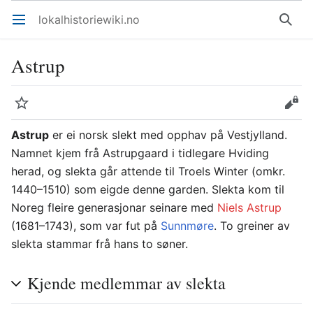
lokalhistoriewiki.no
Åpne hovedmenyen
Søk
Astrup
Overvåk
Rediger
Astrup
er ei norsk slekt med opphav på Vestjylland.
Namnet kjem frå Astrupgaard i tidlegare Hviding
herad, og slekta går attende til Troels Winter (omkr.
1440–1510) som eigde denne garden. Slekta kom til
Noreg fleire generasjonar seinare med
Niels Astrup
(1681–1743), som var fut på
Sunnmøre
. To greiner av
slekta stammar frå hans to søner.
Kjende medlemmar av slekta