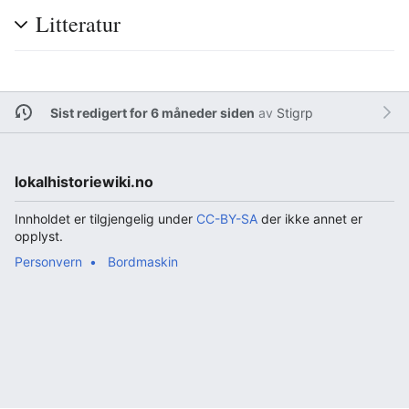
Litteratur
Sist redigert for 6 måneder siden
av
Stigrp
lokalhistoriewiki.no
Innholdet er tilgjengelig under
CC-BY-SA
der ikke annet er
opplyst.
Personvern
Bordmaskin