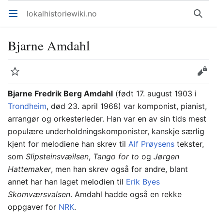
lokalhistoriewiki.no
Åpne hovedmenyen
Søk
Bjarne Amdahl
Overvåk
Rediger
Bjarne Fredrik Berg Amdahl
(født 17. august 1903 i
Trondheim
, død 23. april 1968) var komponist, pianist,
arrangør og orkesterleder. Han var en av sin tids mest
populære underholdningskomponister, kanskje særlig
kjent for melodiene han skrev til
Alf Prøysens
tekster,
som
Slipsteinsvæilsen
,
Tango for to
og
Jørgen
Hattemaker
, men han skrev også for andre, blant
annet har han laget melodien til
Erik Byes
Skomværsvalsen
. Amdahl hadde også en rekke
oppgaver for
NRK
.