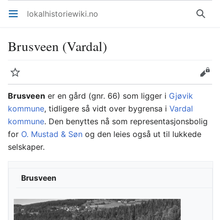
lokalhistoriewiki.no
Åpne hovedmenyen
Søk
Brusveen (Vardal)
Overvåk
Rediger
Brusveen
er en gård (gnr. 66) som ligger i
Gjøvik
kommune
, tidligere så vidt over bygrensa i
Vardal
kommune
. Den benyttes nå som representasjonsbolig
for
O. Mustad & Søn
og den leies også ut til lukkede
selskaper.
Brusveen