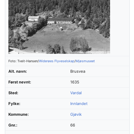
Foto: Tveit-Hansen/
Widerøes Flyveselskap
/
Mjøsmuseet
Alt. navn:
Brusvea
Først nevnt:
1635
Sted:
Vardal
Fylke:
Innlandet
Kommune:
Gjøvik
Gnr.:
66