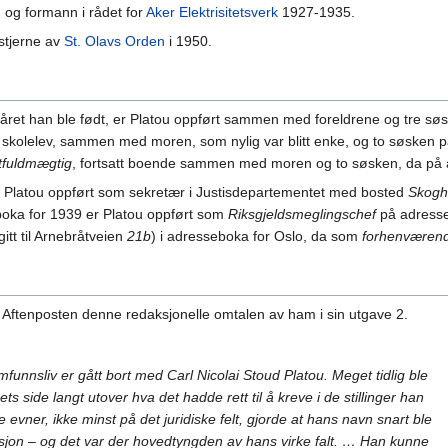
 og formann i rådet for
Aker Elektrisitetsverk
1927-1935.
stjerne av
St. Olavs Orden
i 1950.
, året han ble født, er Platou oppført sammen med foreldrene og tre s
om skolelev, sammen med moren, som nylig var blitt enke, og to søsken
tfuldmægtig
, fortsatt boende sammen med moren og to søsken, da på
er Platou oppført som sekretær i Justisdepartementet med bosted
Skogh
boka for 1939 er Platou oppført som
Riksgjeldsmeglingschef
på adress
tt til Arnebråtveien
21b
) i adresseboka for Oslo, da som
forhenværen
 Aftenposten denne redaksjonelle omtalen av ham i sin utgave 2.
funnsliv er gått bort med Carl Nicolai Stoud Platou. Meget tidlig ble
ets side langt utover hva det hadde rett til å kreve i de stillinger han
evner, ikke minst på det juridiske felt, gjorde at hans navn snart ble
rasjon – og det var der hovedtyngden av hans virke falt. … Han kunne