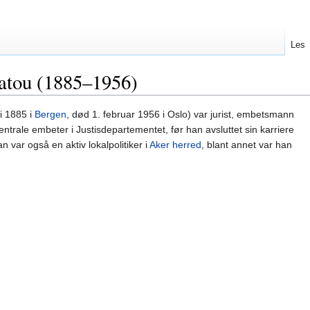
Les
latou (1885–1956)
li 1885 i
Bergen
, død 1. februar 1956 i Oslo) var jurist, embetsmann
entrale embeter i Justisdepartementet, før han avsluttet sin karriere
 var også en aktiv lokalpolitiker i
Aker herred
, blant annet var han