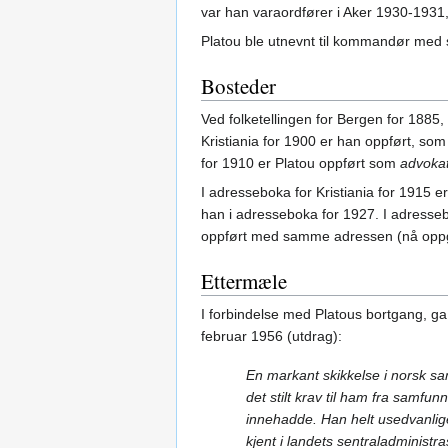
var han varaordfører i Aker 1930-1931,
Platou ble utnevnt til kommandør med 
Bosteder
Ved folketellingen for Bergen for 1885
Kristiania for 1900 er han oppført, s
for 1910 er Platou oppført som
advoka
I adresseboka for Kristiania for 1915 
han i adresseboka for 1927. I adresse
oppført med samme adressen (nå oppgi
Ettermæle
I forbindelse med Platous bortgang, ga
februar 1956 (utdrag):
En markant skikkelse i norsk sam
det stilt krav til ham fra samfunn
innehadde. Han helt usedvanlige 
kjent i landets sentraladminist