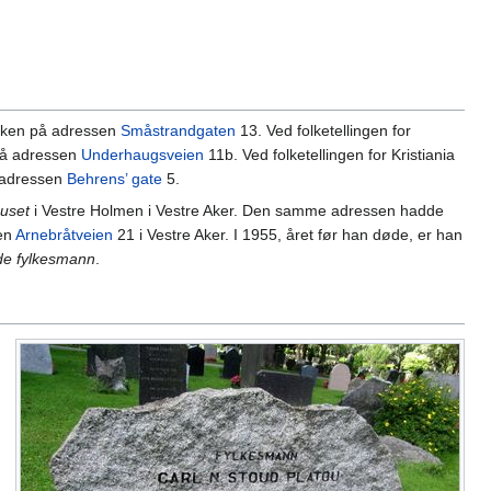
øsken på adressen
Småstrandgaten
13. Ved folketellingen for
 på adressen
Underhaugsveien
11b. Ved folketellingen for Kristiania
 adressen
Behrens’ gate
5.
uset
i Vestre Holmen i Vestre Aker. Den samme adressen hadde
en
Arnebråtveien
21 i Vestre Aker. I 1955, året før han døde, er han
de fylkesmann
.