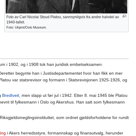
Foto av Carl Nicolai Stoud Platou, sannsynligvis fra andre halvdel av
1940-tallet.
Foto: Ukjent/Oslo Museum.
rtium i 1902, og i 1908 tok han juridisk embetseksamen.
Deretter begynte han i Justisdepartementet hvor han fikk en mer
latou var statsrevisor og formann i Statsrevisjonen 1925-1926, og
g
Bredtveit
, men slapp ut før jul i 1942. Etter 8. mai 1945 ble Platou
vnt til fylkesmann i Oslo og Akershus. Han satt som fylkesmann
ksgjeldsmeglingsinstituttet, som ordnet gjeldsforholdene for rundt
ling
i Akers herredsstyre, formannskap og finansutvalg, herunder