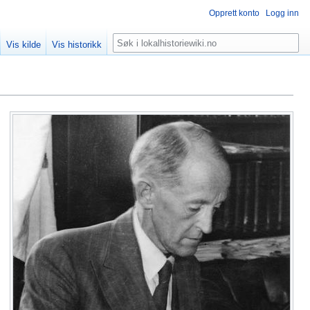
Opprett konto
Logg inn
Søk
Vis kilde
Vis historikk