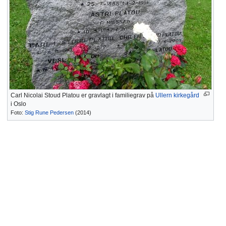
Carl Nicolai Stoud Platou er gravlagt i familiegrav på
Ullern kirkegård
i Oslo
Foto:
Stig Rune Pedersen
(2014)