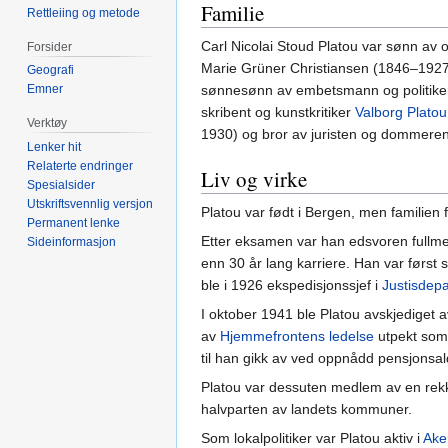
Familie
Rettleiing og metode
Carl Nicolai Stoud Platou var sønn av 
Forsider
Marie Grüner Christiansen (1846–1927), 
Geografi
Emner
sønnesønn av embetsmann og politik
skribent og kunstkritiker
Valborg Platou
Verktøy
1930) og bror av juristen og dommere
Lenker hit
Relaterte endringer
Liv og virke
Spesialsider
Utskriftsvennlig versjon
Platou var født i Bergen, men familien 
Permanent lenke
Etter eksamen var han edsvoren fullme
Sideinformasjon
enn 30 år lang karriere. Han var først
ble i 1926 ekspedisjonssjef i
Justisdep
I oktober 1941 ble Platou avskjediget 
av
Hjemmefrontens ledelse
utpekt som 
til han gikk av ved oppnådd pensjonsal
Platou var dessuten medlem av en rekke
halvparten av landets kommuner.
Som lokalpolitiker var Platou aktiv i
Ake