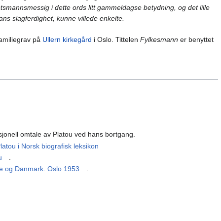
etsmannsmessig i dette ords litt gammeldagse betydning, og det lille
ns slagferdighet, kunne villede enkelte.
familiegrav på
Ullern kirkegård
i Oslo. Tittelen
Fylkesmann
er benyttet
sjonell omtale av Platou ved hans bortgang.
tou i Norsk biografisk leksikon
u
.
ge og Danmark. Oslo 1953
.