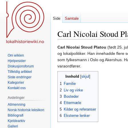
Side
Samtale
Carl Nicolai Stoud P
Hopp
Hopp
Carl Nicolai Stoud Platou
(født 25. ju
til
til
og lokalpolitiker. Han innehadde flere s
Om wikien
navigering
søk
som fylkesmann i Oslo og Akershus. Han
Hjelpesider
varaordfører.
Diskusjonsforum
Tilfeldig artikkel
Innhold
Siste endringer
Kategorier
1
Familie
Kontakt oss
2
Liv og virke
3
Bosteder
Avdelinger
4
Ettermæle
Allmenning
5
Kilder og referanser
Norsk historisk leksikon
Bibliografi
6
Eksterne lenker
Kjeldearkiv
Galleri