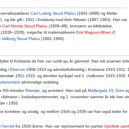
overrettssakfører
Carl Ludvig Stoud Platou
(1841-1898) og Mette
og ble gift i 1911 i Kristiania med Astri Nilssen (1887-1963). Han var
er
Carl Nicolai Stoud Platou
(1809–88), brorsønn av bibliotekar,
(1839–1928), svigerfar til matematikeren
Erik Magnus Alfsen
(f.
n
Valborg Stoud Platou
(1881-1960).
flyttet til Kristiania da han var rundt sju år gammel. Han tok examen a
ktig i
Elverum
1908-1910 og advokatfullmektig i Kristiania 1910-1911. 
 sekretær 1911-1915, og deretter byråsjef ved
2. civilkontor
1915-1925. P
artementets
alminnelige avdeling.
av NS-minister
Riisnæs
, og arrestert. Han satt på
Møllergata 19
,
Grini
o
rådmann i Justisdepartementet, og 1. november samme år ble han utne
der i 1955.
 komiteer og utvalg, og mellom 1934 og 1939 var han også leder for Ri
r herred
fra 1920-årene. Han var representant for partiet
Upolitisk sam