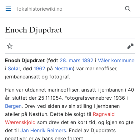
lokalhistoriewiki.no
Åpne hovedmenyen
Søk
Enoch Djupdræt
Overvåk
Rediger
Enoch Djupdræt
(født
28. mars
1892
i
Våler kommune
i
Solør
, død
1962
på
Nesttun
) var marineoffiser,
jernbaneansatt og fotograf.
Han var utdannet marineoffiser, ansatt i jernbanen i 40
år, sluttet der 25.11.1954. Fotografsvennebrev 1936 i
Bergen
. Drev ved siden av sin stilling i jernbanen
atelier på Nesttun. Dette ble solgt til
Ragnvald
Wærenskjold
som drev det en kort tid, og igjen solgte
det til
Jan Henrik Reimers
. Endel av Djupdræts
negativer er av hans enke forært